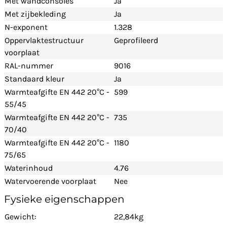
Met wandconsoles
Ja
Met zijbekleding
Ja
N-exponent
1.328
Oppervlaktestructuur
Geprofileerd
voorplaat
RAL-nummer
9016
Standaard kleur
Ja
Warmteafgifte EN 442 20°C -
599
55/45
Warmteafgifte EN 442 20°C -
735
70/40
Warmteafgifte EN 442 20°C -
1180
75/65
Waterinhoud
4.76
Watervoerende voorplaat
Nee
Fysieke eigenschappen
Gewicht:
22,84kg