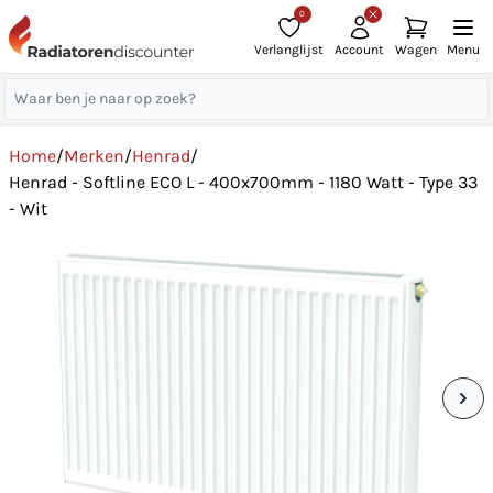
0
Verlanglijst
Account
Wagen
Menu
Home
/
Merken
/
Henrad
/
Henrad - Softline ECO L - 400x700mm - 1180 Watt - Type 33
- Wit