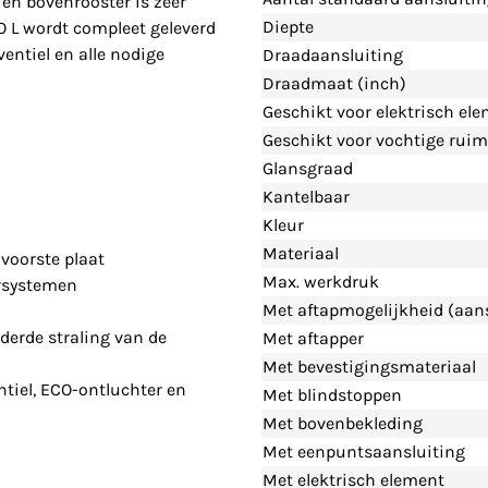
en bovenrooster is zeer
Diepte
O L wordt compleet geleverd
entiel en alle nodige
Draadaansluiting
Draadmaat (inch)
Geschikt voor elektrisch el
Geschikt voor vochtige ruim
Glansgraad
Kantelbaar
Kleur
Materiaal
voorste plaat
Max. werkdruk
rsystemen
Met aftapmogelijkheid (aans
derde straling van de
Met aftapper
Met bevestigingsmateriaal
tiel, ECO-ontluchter en
Met blindstoppen
Met bovenbekleding
Met eenpuntsaansluiting
Met elektrisch element