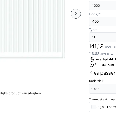
Hoogte:
Type:
141,12
incl. 
116,63
excl. BTW
Levertijd 44 
Product kan 
Kies passe
Onderblok
Geen
elijke product kan afwijken.
Thermostaatknop
Jaga - Ther