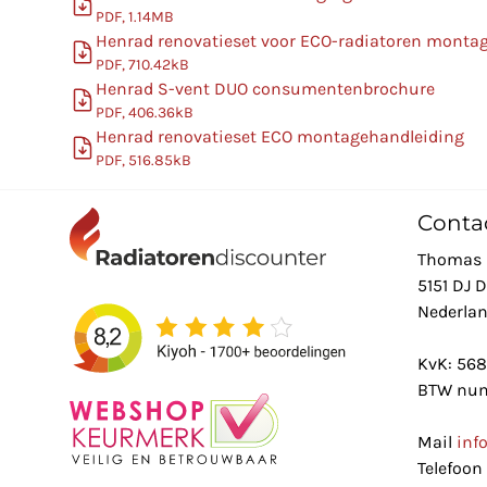
PDF, 1.14MB
Henrad renovatieset voor ECO-radiatoren monta
PDF, 710.42kB
Henrad S-vent DUO consumentenbrochure
PDF, 406.36kB
Henrad renovatieset ECO montagehandleiding
PDF, 516.85kB
Conta
Thomas 
5151 DJ 
Nederla
KvK: 56
BTW num
Mail
inf
Telefoon