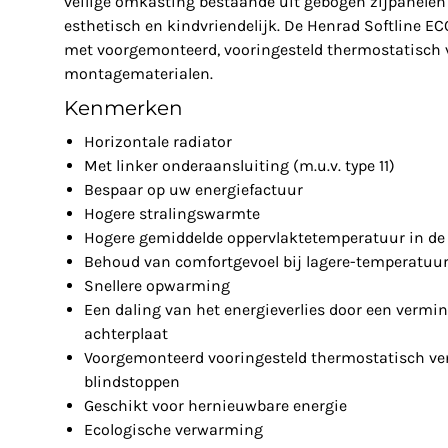
veilige omkasting bestaande uit gebogen zijpanelen 
esthetisch en kindvriendelijk. De Henrad Softline EC
met voorgemonteerd, vooringesteld thermostatisch v
montagematerialen.
Kenmerken
Horizontale radiator
Met linker onderaansluiting (m.u.v. type 11)
Bespaar op uw energiefactuur
Hogere stralingswarmte
Hogere gemiddelde oppervlaktetemperatuur in de 
Behoud van comfortgevoel bij lagere-temperatuu
Snellere opwarming
Een daling van het energieverlies door een vermin
achterplaat
Voorgemonteerd vooringesteld thermostatisch ven
blindstoppen
Geschikt voor hernieuwbare energie
Ecologische verwarming