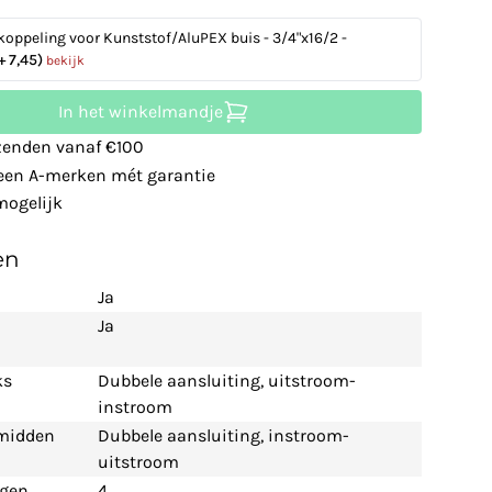
koppeling voor Kunststof/AluPEX buis - 3/4"x16/2 -
+ 7,45)
bekijk
In het winkelmandje
zenden vanaf €100
leen A-merken mét garantie
ogelijk
en
Ja
Ja
ks
Dubbele aansluiting, uitstroom-
instroom
 midden
Dubbele aansluiting, instroom-
uitstroom
ngen
4