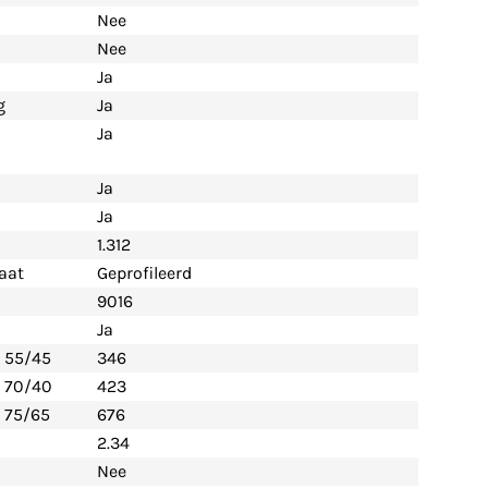
Nee
Nee
Ja
g
Ja
Ja
Ja
Ja
1.312
aat
Geprofileerd
9016
Ja
- 55/45
346
- 70/40
423
 75/65
676
2.34
Nee