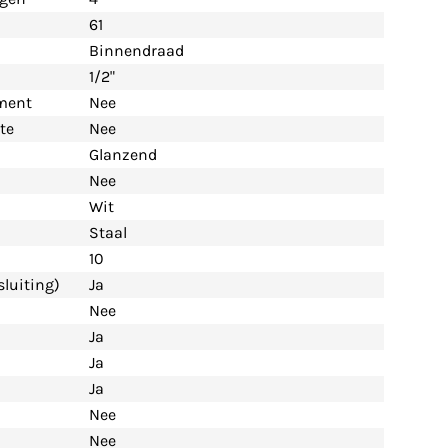
61
Binnendraad
1/2"
ement
Nee
te
Nee
Glanzend
Nee
Wit
Staal
10
luiting)
Ja
Nee
Ja
Ja
Ja
Nee
Nee