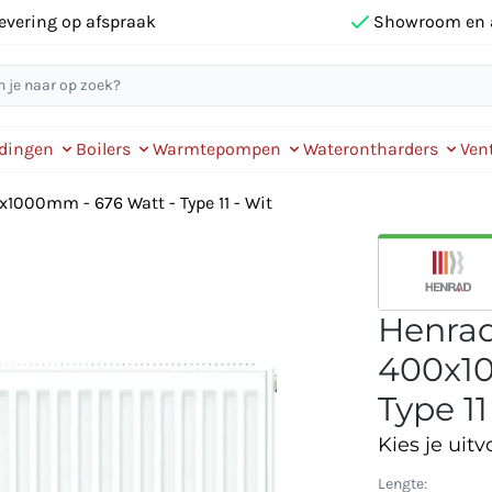
evering op afspraak
Showroom en 
idingen
Boilers
Warmtepompen
Waterontharders
Vent
x1000mm - 676 Watt - Type 11 - Wit
Henrad 
400x10
Type 11
Kies je uitv
Lengte: