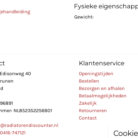
Fysieke eigenschap
gehandleiding
Gewicht:
ct
Klantenservice
Edisonweg 40
Openingstijden
Drunen
Bestellen
nd
Bezorgen en afhalen
Betaalmogelijkheden
896891
Zakelijk
mer: NL852352256B01
Retourneren
Contact
o@radiatorendiscounter.nl
Cookie
0416-747121