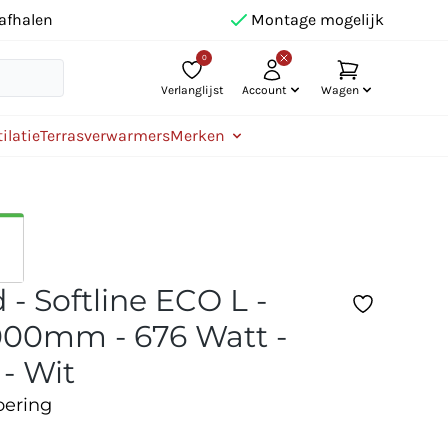
afhalen
Montage mogelijk
0
Verlanglijst
Account
Wagen
ilatie
Terrasverwarmers
Merken
- Softline ECO L -
00mm - 676 Watt -
 - Wit
oering