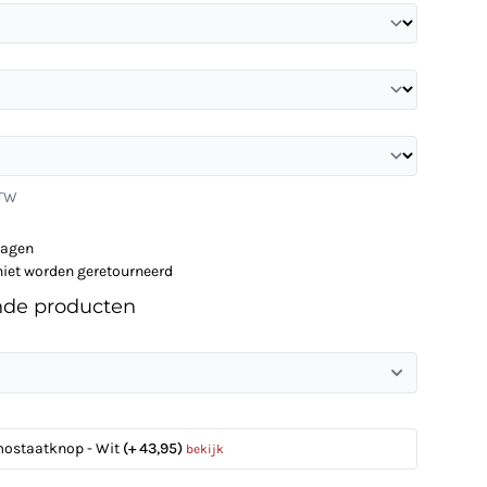
BTW
dagen
niet worden geretourneerd
nde producten
mostaatknop - Wit
(+ 43,95)
bekijk