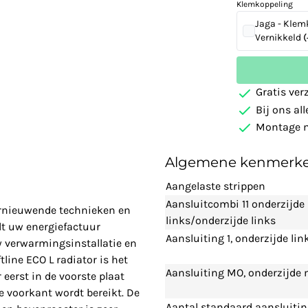
Klemkoppeling
Jaga - Klem
Vernikkeld
(
Gratis ver
Bij ons al
Montage m
Algemene kenmerk
Aangelaste strippen
Aansluitcombi 11 onderzijde
vernieuwende technieken en
links/onderzijde links
t uw energiefactuur
Aansluiting 1, onderzijde lin
w verwarmingsinstallatie en
line ECO L radiator is het
Aansluiting MO, onderzijde
eerst in de voorste plaat
 voorkant wordt bereikt. De
Aantal standaard aansluiti