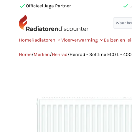
Officieel Jaga Partner
L
Home
Radiatoren
Vloerverwarming
Buizen en le
Home
/
Merken
/
Henrad
/
Henrad - Softline ECO L - 400