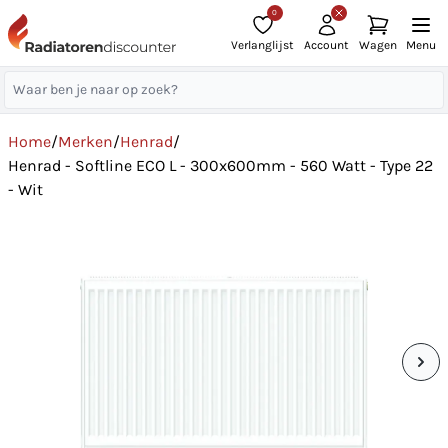
0
Verlanglijst
Account
Wagen
Menu
Home
/
Merken
/
Henrad
/
Henrad - Softline ECO L - 300x600mm - 560 Watt - Type 22
- Wit