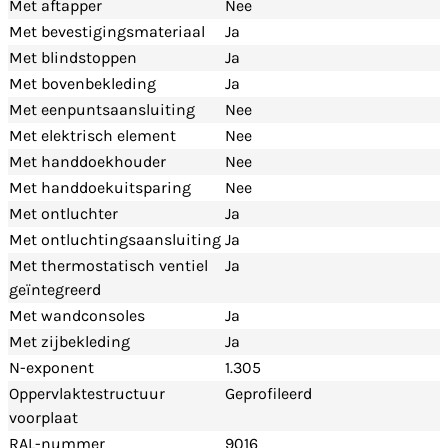
Met aftapper
Nee
Met bevestigingsmateriaal
Ja
Met blindstoppen
Ja
Met bovenbekleding
Ja
Met eenpuntsaansluiting
Nee
Met elektrisch element
Nee
Met handdoekhouder
Nee
Met handdoekuitsparing
Nee
Met ontluchter
Ja
Met ontluchtingsaansluiting
Ja
Met thermostatisch ventiel
Ja
geïntegreerd
Met wandconsoles
Ja
Met zijbekleding
Ja
N-exponent
1.305
Oppervlaktestructuur
Geprofileerd
voorplaat
RAL-nummer
9016