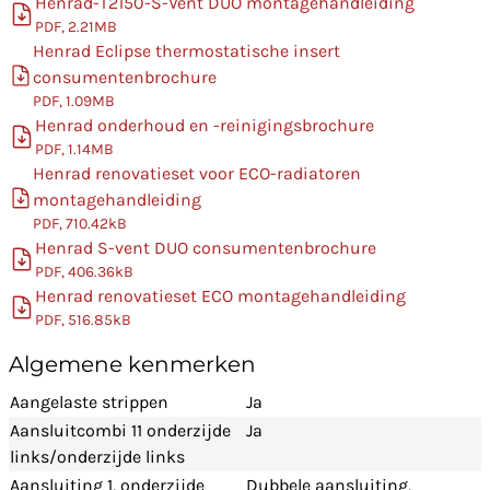
Henrad-T2150-S-Vent DUO montagehandleiding
PDF, 2.21MB
Henrad Eclipse thermostatische insert
consumentenbrochure
PDF, 1.09MB
Henrad onderhoud en -reinigingsbrochure
PDF, 1.14MB
Henrad renovatieset voor ECO-radiatoren
montagehandleiding
PDF, 710.42kB
Henrad S-vent DUO consumentenbrochure
PDF, 406.36kB
Henrad renovatieset ECO montagehandleiding
PDF, 516.85kB
Algemene kenmerken
Aangelaste strippen
Ja
Aansluitcombi 11 onderzijde
Ja
links/onderzijde links
Aansluiting 1, onderzijde
Dubbele aansluiting,