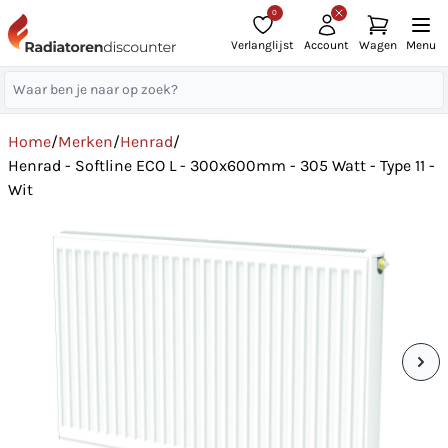
0
Verlanglijst
Account
Wagen
Menu
Home
/
Merken
/
Henrad
/
Henrad - Softline ECO L - 300x600mm - 305 Watt - Type 11 -
Wit