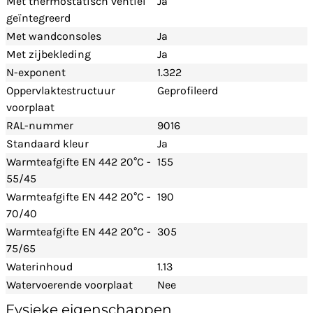
Met thermostatisch ventiel
Ja
geïntegreerd
Met wandconsoles
Ja
Met zijbekleding
Ja
N-exponent
1.322
Oppervlaktestructuur
Geprofileerd
voorplaat
RAL-nummer
9016
Standaard kleur
Ja
Warmteafgifte EN 442 20°C -
155
55/45
Warmteafgifte EN 442 20°C -
190
70/40
Warmteafgifte EN 442 20°C -
305
75/65
Waterinhoud
1.13
Watervoerende voorplaat
Nee
Fysieke eigenschappen