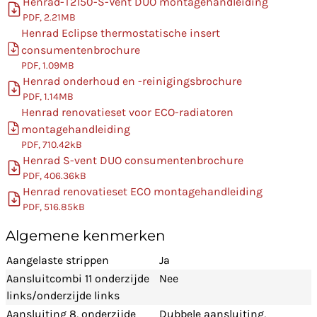
Henrad-T2150-S-Vent DUO montagehandleiding
PDF, 2.21MB
Henrad Eclipse thermostatische insert
consumentenbrochure
PDF, 1.09MB
Henrad onderhoud en -reinigingsbrochure
PDF, 1.14MB
Henrad renovatieset voor ECO-radiatoren
montagehandleiding
PDF, 710.42kB
Henrad S-vent DUO consumentenbrochure
PDF, 406.36kB
Henrad renovatieset ECO montagehandleiding
PDF, 516.85kB
Algemene kenmerken
Aangelaste strippen
Ja
Aansluitcombi 11 onderzijde
Nee
links/onderzijde links
Aansluiting 8, onderzijde
Dubbele aansluiting,