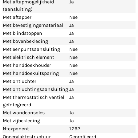
Met aftapmogelijkheid
Ja
(aansluiting)
Met aftapper
Nee
Met bevestigingsmateriaal
Ja
Met blindstoppen
Ja
Met bovenbekleding
Ja
Met eenpuntsaansluiting
Nee
Met elektrisch element
Nee
Met handdoekhouder
Nee
Met handdoekuitsparing
Nee
Met ontluchter
Ja
Met ontluchtingsaansluiting
Ja
Met thermostatisch ventiel
Ja
geïntegreerd
Met wandconsoles
Ja
Met zijbekleding
Ja
N-exponent
1.292
Oppervlaktestructuur
Geprofileerd