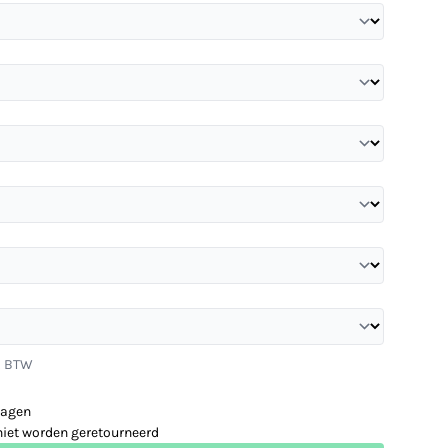
l. BTW
dagen
niet worden geretourneerd