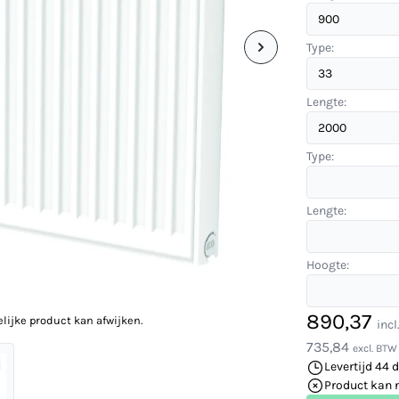
Type:
Lengte:
Type:
Lengte:
Hoogte:
890,37
elijke product kan afwijken.
inc
735,84
excl. BTW
Levertijd 44 
Product kan 