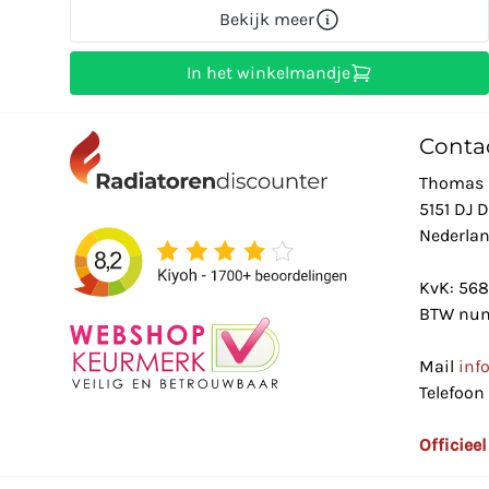
Bekijk meer
In het winkelmandje
Conta
Thomas 
5151 DJ 
Nederla
KvK: 56
BTW num
Mail
inf
Telefoon
Officiee