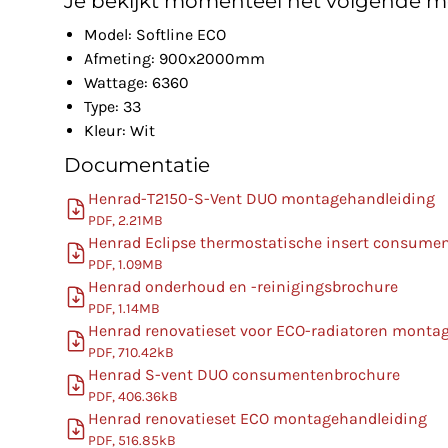
Je bekijkt momenteel het volgende m
Model: Softline ECO
Afmeting: 900x2000mm
Wattage: 6360
Type: 33
Kleur: Wit
Documentatie
Henrad-T2150-S-Vent DUO montagehandleiding
PDF, 2.21MB
Henrad Eclipse thermostatische insert consume
PDF, 1.09MB
Henrad onderhoud en -reinigingsbrochure
PDF, 1.14MB
Henrad renovatieset voor ECO-radiatoren monta
PDF, 710.42kB
Henrad S-vent DUO consumentenbrochure
PDF, 406.36kB
Henrad renovatieset ECO montagehandleiding
PDF, 516.85kB