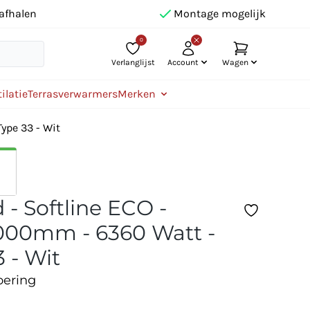
afhalen
Montage mogelijk
0
Verlanglijst
Account
Wagen
ilatie
Terrasverwarmers
Merken
ype 33 - Wit
 - Softline ECO -
00mm - 6360 Watt -
 - Wit
oering