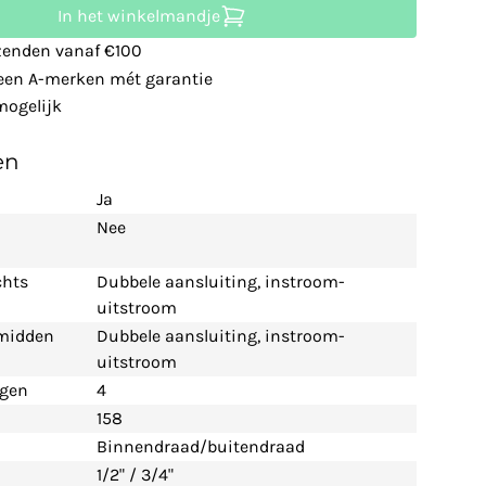
In het winkelmandje
zenden vanaf €100
leen A-merken mét garantie
ogelijk
en
Ja
Nee
chts
Dubbele aansluiting, instroom-
uitstroom
 midden
Dubbele aansluiting, instroom-
uitstroom
ngen
4
158
Binnendraad/buitendraad
1/2" / 3/4"