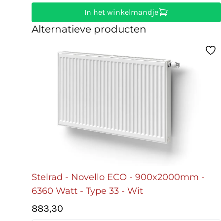
In het winkelmandje
Alternatieve producten
Stelrad - Novello ECO - 900x2000mm -
6360 Watt - Type 33 - Wit
883,30