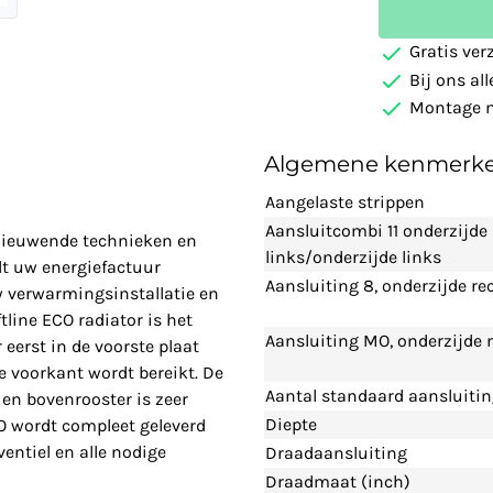
Gratis ver
Bij ons al
Montage m
Algemene kenmerk
Aangelaste strippen
Aansluitcombi 11 onderzijde
rnieuwende technieken en
links/onderzijde links
t uw energiefactuur
Aansluiting 8, onderzijde re
w verwarmingsinstallatie en
line ECO radiator is het
Aansluiting MO, onderzijde
eerst in de voorste plaat
 voorkant wordt bereikt. De
Aantal standaard aansluiti
en bovenrooster is zeer
Diepte
CO wordt compleet geleverd
entiel en alle nodige
Draadaansluiting
Draadmaat (inch)