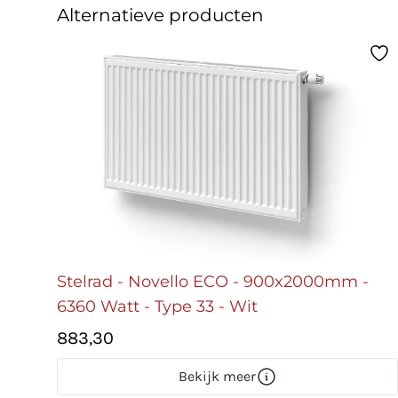
Alternatieve producten
Stelrad - Novello ECO - 900x2000mm -
6360 Watt - Type 33 - Wit
883,30
Bekijk meer