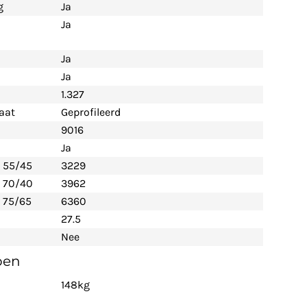
g
Ja
Ja
Ja
Ja
1.327
aat
Geprofileerd
9016
Ja
- 55/45
3229
- 70/40
3962
 75/65
6360
27.5
Nee
pen
148kg