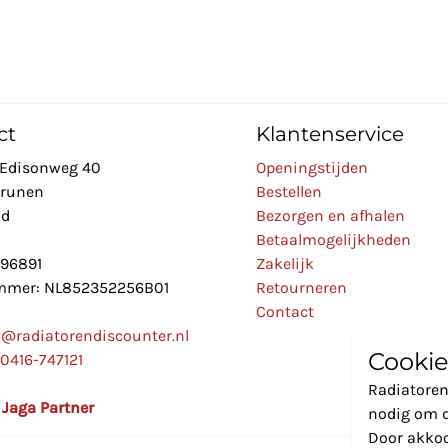
ct
Klantenservice
Edisonweg 40
Openingstijden
Drunen
Bestellen
nd
Bezorgen en afhalen
Betaalmogelijkheden
896891
Zakelijk
mer: NL852352256B01
Retourneren
Contact
o@radiatorendiscounter.nl
Cookie
0416-747121
Radiatoren
l Jaga Partner
nodig om d
Door akkoo