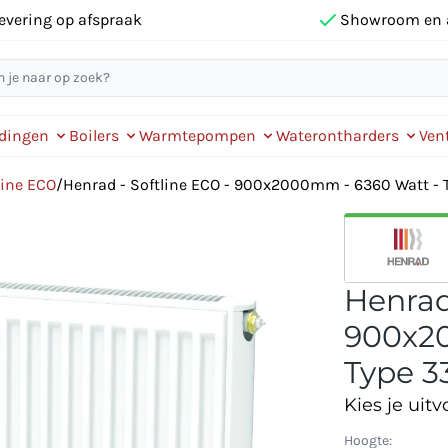
evering op afspraak
Showroom en 
idingen
Boilers
Warmtepompen
Waterontharders
Vent
line ECO
/
Henrad - Softline ECO - 900x2000mm - 6360 Watt - T
Henrad
900x20
Type 33
Kies je uitv
Hoogte: