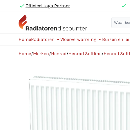
Officieel Jaga Partner
L
Home
Radiatoren
Vloerverwarming
Buizen en le
Home
/
Merken
/
Henrad
/
Henrad Softline
/
Henrad Soft