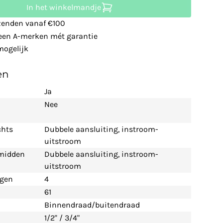
In het winkelmandje
zenden vanaf €100
leen A-merken mét garantie
ogelijk
en
Ja
Nee
chts
Dubbele aansluiting, instroom-
uitstroom
 midden
Dubbele aansluiting, instroom-
uitstroom
ngen
4
61
Binnendraad/buitendraad
1/2" / 3/4"