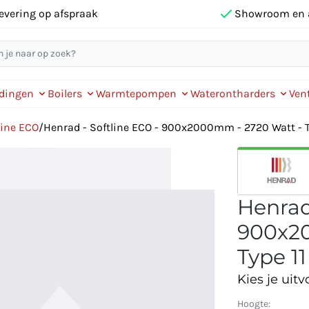
evering op afspraak
Showroom en 
idingen
Boilers
Warmtepompen
Waterontharders
Vent
line ECO
/
Henrad - Softline ECO - 900x2000mm - 2720 Watt - Ty
Henrad
900x20
Type 11
Kies je uitv
Hoogte: