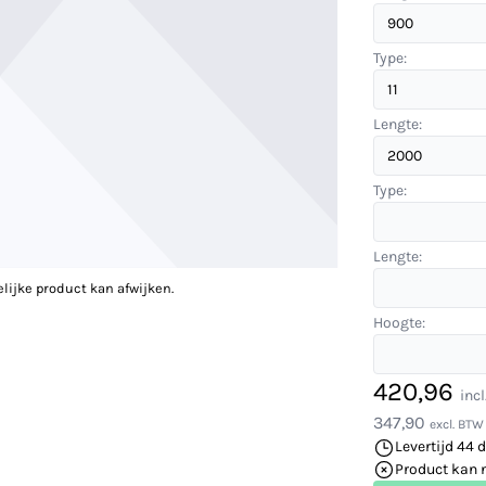
Type:
Lengte:
Type:
Lengte:
elijke product kan afwijken.
Hoogte:
420,96
inc
347,90
excl. BTW
Levertijd 44 
Product kan 