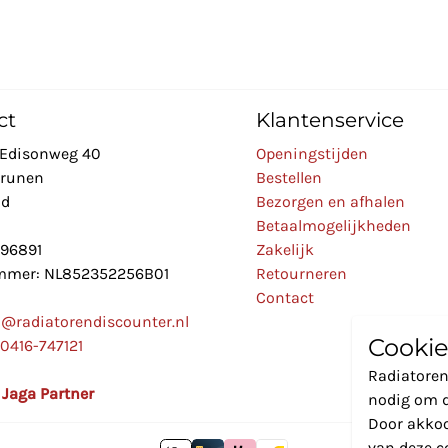
ct
Klantenservice
Edisonweg 40
Openingstijden
Drunen
Bestellen
nd
Bezorgen en afhalen
Betaalmogelijkheden
896891
Zakelijk
mer: NL852352256B01
Retourneren
Contact
o@radiatorendiscounter.nl
Cookie
0416-747121
Radiatoren
l Jaga Partner
nodig om d
Door akkoo
van deze c