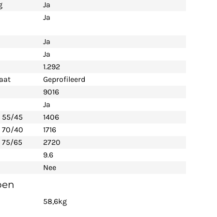
g
Ja
Ja
Ja
Ja
1.292
aat
Geprofileerd
9016
Ja
- 55/45
1406
- 70/40
1716
 75/65
2720
9.6
Nee
pen
58,6kg