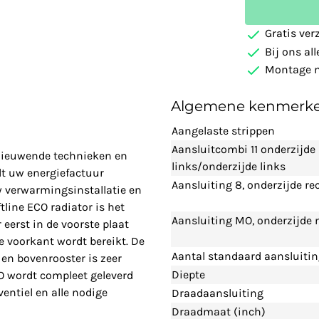
Gratis ver
Bij ons al
Montage m
Algemene kenmerk
Aangelaste strippen
Aansluitcombi 11 onderzijde
rnieuwende technieken en
links/onderzijde links
t uw energiefactuur
Aansluiting 8, onderzijde re
w verwarmingsinstallatie en
line ECO radiator is het
Aansluiting MO, onderzijde
eerst in de voorste plaat
 voorkant wordt bereikt. De
Aantal standaard aansluiti
en bovenrooster is zeer
Diepte
CO wordt compleet geleverd
entiel en alle nodige
Draadaansluiting
Draadmaat (inch)