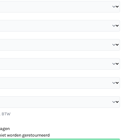
l. BTW
dagen
niet worden geretourneerd