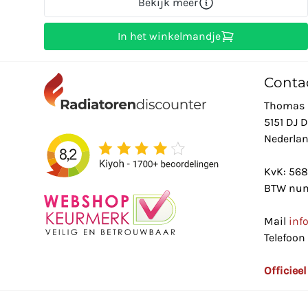
Bekijk meer
In het winkelmandje
Conta
Thomas 
5151 DJ 
Nederla
KvK: 56
BTW num
Mail
inf
Telefoon
Officiee