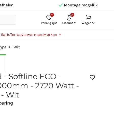
afhalen
Montage mogelijk
0
Verlanglijst
Account
Wagen
ilatie
Terrasverwarmers
Merken
pe 11 - Wit
 - Softline ECO -
00mm - 2720 Watt -
 - Wit
oering