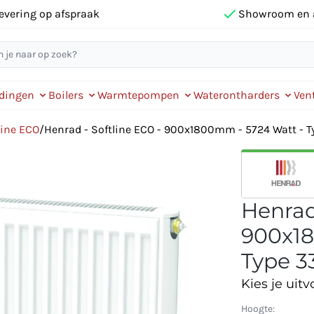
evering op afspraak
Showroom en 
idingen
Boilers
Warmtepompen
Waterontharders
Vent
line ECO
/
Henrad - Softline ECO - 900x1800mm - 5724 Watt - Ty
Henrad
900x18
Type 33
Kies je uitv
Hoogte: