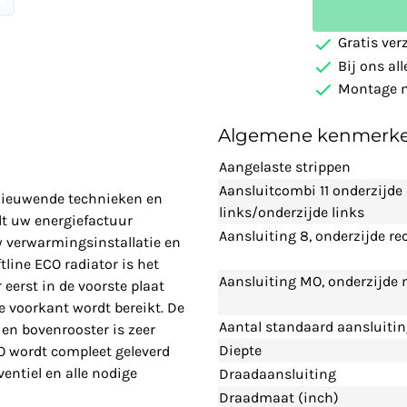
Gratis ver
Bij ons al
Montage m
Algemene kenmerk
Aangelaste strippen
Aansluitcombi 11 onderzijde
rnieuwende technieken en
links/onderzijde links
t uw energiefactuur
Aansluiting 8, onderzijde re
w verwarmingsinstallatie en
line ECO radiator is het
Aansluiting MO, onderzijde
eerst in de voorste plaat
 voorkant wordt bereikt. De
Aantal standaard aansluiti
en bovenrooster is zeer
Diepte
CO wordt compleet geleverd
entiel en alle nodige
Draadaansluiting
Draadmaat (inch)