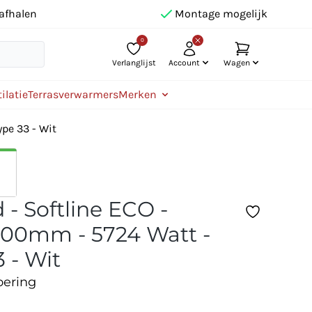
afhalen
Montage mogelijk
0
Verlanglijst
Account
Wagen
ilatie
Terrasverwarmers
Merken
pe 33 - Wit
 - Softline ECO -
00mm - 5724 Watt -
 - Wit
oering