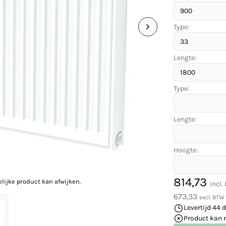
Type:
Lengte:
Type:
Lengte:
Hoogte:
814,73
elijke product kan afwijken.
incl
673,33
excl. BTW
Levertijd 44 
Product kan 