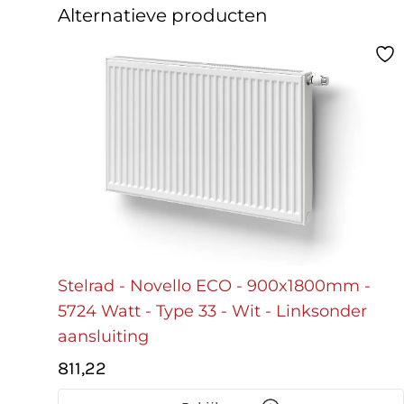
Alternatieve producten
Stelrad - Novello ECO - 900x1800mm -
5724 Watt - Type 33 - Wit - Linksonder
aansluiting
811,22