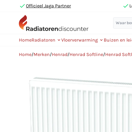
Officieel Jaga Partner
L
Home
Radiatoren
Vloerverwarming
Buizen en le
Home
/
Merken
/
Henrad
/
Henrad Softline
/
Henrad Soft