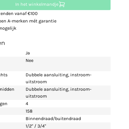
In het winkelmandje
zenden vanaf €100
leen A-merken mét garantie
ogelijk
en
Ja
Nee
chts
Dubbele aansluiting, instroom-
uitstroom
 midden
Dubbele aansluiting, instroom-
uitstroom
ngen
4
158
Binnendraad/buitendraad
1/2" / 3/4"