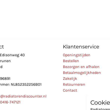
ct
Klantenservice
Edisonweg 40
Openingstijden
Drunen
Bestellen
nd
Bezorgen en afhalen
Betaalmogelijkheden
896891
Zakelijk
mer: NL852352256B01
Retourneren
Contact
o@radiatorendiscounter.nl
Cookie
0416-747121
Radiatoren