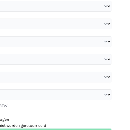
. BTW
dagen
niet worden geretourneerd