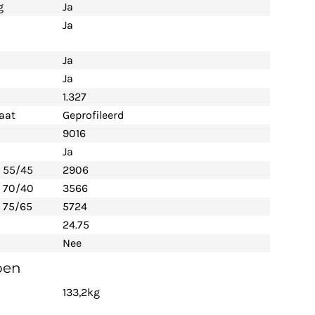
g
Ja
Ja
Ja
Ja
1.327
aat
Geprofileerd
9016
Ja
- 55/45
2906
- 70/40
3566
 75/65
5724
24.75
Nee
pen
133,2kg