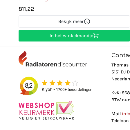
811,22
Bekijk meer
In het winkelmandje
Conta
Thomas 
5151 DJ 
Nederla
KvK: 56
BTW num
Mail
inf
Telefoon