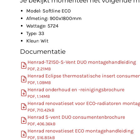
Je bekijkt momenteel het volgende m
Model: Softline ECO
Afmeting: 900x1800mm
Wattage: 5724
Type: 33
Kleur: Wit
Documentatie
Henrad-T2150-S-Vent DUO montagehandleiding
PDF, 2.21MB
Henrad Eclipse thermostatische insert consume
PDF, 1.09MB
Henrad onderhoud en -reinigingsbrochure
PDF, 1.14MB
Henrad renovatieset voor ECO-radiatoren monta
PDF, 710.42kB
Henrad S-vent DUO consumentenbrochure
PDF, 406.36kB
Henrad renovatieset ECO montagehandleiding
PDF, 516.85kB