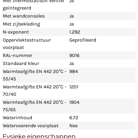
Met thermostatisch ventiel
Ja
geïntegreerd
Met wandconsoles
Ja
Met zijbekleding
Ja
N-exponent
1.292
Oppervlaktestructuur
Geprofileerd
voorplaat
RAL-nummer
9016
Standaard kleur
Ja
Warmteafgifte EN 442 20°C -
984
55/45
Warmteafgifte EN 442 20°C -
1201
70/40
Warmteafgifte EN 442 20°C -
1904
75/65
Waterinhoud
6.72
Watervoerende voorplaat
Nee
Fysieke eigenschappen