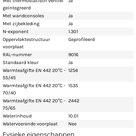
Met thermostatisch ventiel
Ja
geïntegreerd
Met wandconsoles
Ja
Met zijbekleding
Ja
N-exponent
1.301
Oppervlaktestructuur
Geprofileerd
voorplaat
RAL-nummer
9016
Standaard kleur
Ja
Warmteafgifte EN 442 20°C -
1256
55/45
Warmteafgifte EN 442 20°C -
1535
70/40
Warmteafgifte EN 442 20°C -
2442
75/65
Waterinhoud
10.01
Watervoerende voorplaat
Nee
Fysieke eigenschappen