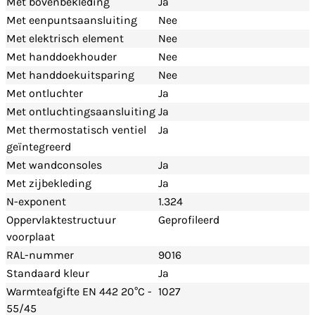
Met bovenbekleding
Ja
Met eenpuntsaansluiting
Nee
Met elektrisch element
Nee
Met handdoekhouder
Nee
Met handdoekuitsparing
Nee
Met ontluchter
Ja
Met ontluchtingsaansluiting
Ja
Met thermostatisch ventiel
Ja
geïntegreerd
Met wandconsoles
Ja
Met zijbekleding
Ja
N-exponent
1.324
Oppervlaktestructuur
Geprofileerd
voorplaat
RAL-nummer
9016
Standaard kleur
Ja
Warmteafgifte EN 442 20°C -
1027
55/45