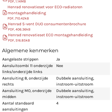
PDF, 1.14MB
Henrad renovatieset voor ECO-radiatoren
montagehandleiding
PDF, 710.42kB
Henrad S-vent DUO consumentenbrochure
PDF, 406.36kB
Henrad renovatieset ECO montagehandleiding
PDF, 516.85kB
Algemene kenmerken
Aangelaste strippen
Ja
Aansluitcombi 11 onderzijde
Nee
links/onderzijde links
Aansluiting 8, onderzijde
Dubbele aansluiting,
rechts
instroom-uitstroom
Aansluiting MO, onderzijde
Dubbele aansluiting,
midden
instroom-uitstroom
Aantal standaard
4
aansluitingen