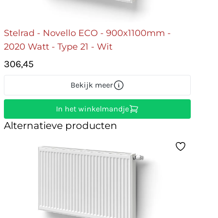
Stelrad - Novello ECO - 900x1100mm -
2020 Watt - Type 21 - Wit
306,45
Bekijk meer
In het winkelmandje
Alternatieve producten