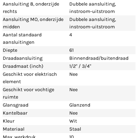
Aansluiting 8, onderzijde
Dubbele aansluiting,
rechts
instroom-uitstroom
Aansluiting MO, onderzijde
Dubbele aansluiting,
midden
instroom-uitstroom
Aantal standaard
4
aansluitingen
Diepte
61
Draadaansluiting
Binnendraad/buitendraad
Draadmaat (inch)
1/2" / 3/4"
Geschikt voor elektrisch
Nee
element
Geschikt voor vochtige
Nee
ruimte
Glansgraad
Glanzend
Kantelbaar
Nee
Kleur
Wit
Materiaal
Staal
Max. werkdruk
10