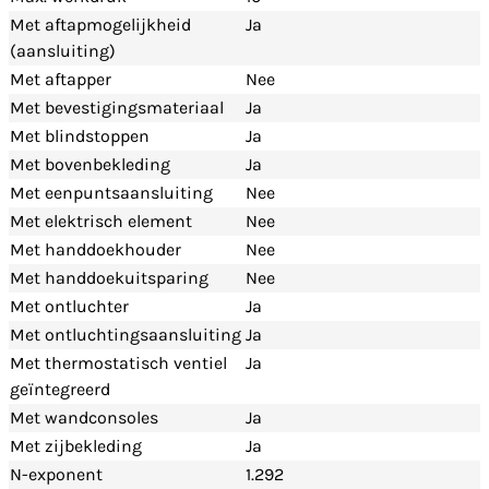
Met aftapmogelijkheid
Ja
(aansluiting)
Met aftapper
Nee
Met bevestigingsmateriaal
Ja
Met blindstoppen
Ja
Met bovenbekleding
Ja
Met eenpuntsaansluiting
Nee
Met elektrisch element
Nee
Met handdoekhouder
Nee
Met handdoekuitsparing
Nee
Met ontluchter
Ja
Met ontluchtingsaansluiting
Ja
Met thermostatisch ventiel
Ja
geïntegreerd
Met wandconsoles
Ja
Met zijbekleding
Ja
N-exponent
1.292