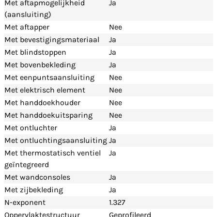
Met aftapmogelijkheid
Ja
(aansluiting)
Met aftapper
Nee
Met bevestigingsmateriaal
Ja
Met blindstoppen
Ja
Met bovenbekleding
Ja
Met eenpuntsaansluiting
Nee
Met elektrisch element
Nee
Met handdoekhouder
Nee
Met handdoekuitsparing
Nee
Met ontluchter
Ja
Met ontluchtingsaansluiting
Ja
Met thermostatisch ventiel
Ja
geïntegreerd
Met wandconsoles
Ja
Met zijbekleding
Ja
N-exponent
1.327
Oppervlaktestructuur
Geprofileerd