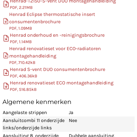
Henrad-T2150-S-Vent DUO montagehandleiding
PDF, 2.21MB
Henrad Eclipse thermostatische insert
consumentenbrochure
PDF, 1.09MB
Henrad onderhoud en -reinigingsbrochure
PDF, 1.14MB
Henrad renovatieset voor ECO-radiatoren
montagehandleiding
PDF, 710.42kB
Henrad S-vent DUO consumentenbrochure
PDF, 406.36kB
Henrad renovatieset ECO montagehandleiding
PDF, 516.85kB
Algemene kenmerken
Aangelaste strippen
Ja
Aansluitcombi 11 onderzijde
Nee
links/onderzijde links
Aansluiting 8, onderzijde
Dubbele aansluiting,