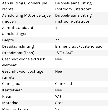
Aansluiting 8, onderzijde
Dubbele aansluiting,
rechts
instroom-uitstroom
Aansluiting MO, onderzijde
Dubbele aansluiting,
midden
instroom-uitstroom
Aantal standaard
4
aansluitingen
Diepte
77
Draadaansluiting
Binnendraad/buitendraad
Draadmaat (inch)
1/2" / 3/4"
Geschikt voor elektrisch
Nee
element
Geschikt voor vochtige
Nee
ruimte
Glansgraad
Glanzend
Kantelbaar
Nee
Kleur
Wit
Materiaal
Staal
Max. werkdruk
10