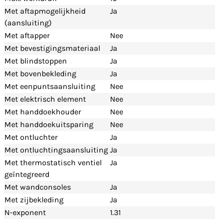
Met aftapmogelijkheid
Ja
(aansluiting)
Met aftapper
Nee
Met bevestigingsmateriaal
Ja
Met blindstoppen
Ja
Met bovenbekleding
Ja
Met eenpuntsaansluiting
Nee
Met elektrisch element
Nee
Met handdoekhouder
Nee
Met handdoekuitsparing
Nee
Met ontluchter
Ja
Met ontluchtingsaansluiting
Ja
Met thermostatisch ventiel
Ja
geïntegreerd
Met wandconsoles
Ja
Met zijbekleding
Ja
N-exponent
1.31