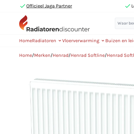
Officieel Jaga Partner
L
Home
Radiatoren
Vloerverwarming
Buizen en le
Home
/
Merken
/
Henrad
/
Henrad Softline
/
Henrad Soft