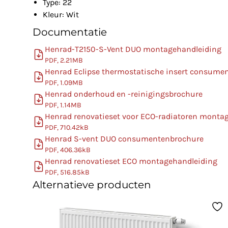
Type: 22
Kleur: Wit
Documentatie
Henrad-T2150-S-Vent DUO montagehandleiding
PDF, 2.21MB
Henrad Eclipse thermostatische insert consume
PDF, 1.09MB
Henrad onderhoud en -reinigingsbrochure
PDF, 1.14MB
Henrad renovatieset voor ECO-radiatoren monta
PDF, 710.42kB
Henrad S-vent DUO consumentenbrochure
PDF, 406.36kB
Henrad renovatieset ECO montagehandleiding
PDF, 516.85kB
Alternatieve producten