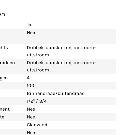
en
Ja
Nee
chts
Dubbele aansluiting, instroom-
uitstroom
 midden
Dubbele aansluiting, instroom-
uitstroom
ngen
4
100
Binnendraad/buitendraad
1/2" / 3/4"
ement
Nee
te
Nee
Glanzend
Nee