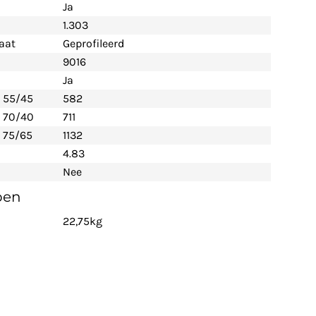
Ja
1.303
aat
Geprofileerd
9016
Ja
- 55/45
582
- 70/40
711
 75/65
1132
4.83
Nee
pen
22,75kg