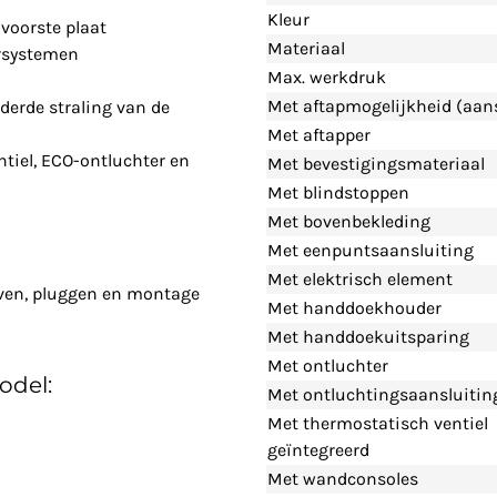
Kleur
voorste plaat
Materiaal
rsystemen
Max. werkdruk
Met aftapmogelijkheid (aans
derde straling van de
Met aftapper
tiel, ECO-ontluchter en
Met bevestigingsmateriaal
Met blindstoppen
Met bovenbekleding
Met eenpuntsaansluiting
Met elektrisch element
even, pluggen en montage
Met handdoekhouder
Met handdoekuitsparing
Met ontluchter
odel:
Met ontluchtingsaansluitin
Met thermostatisch ventiel
geïntegreerd
Met wandconsoles