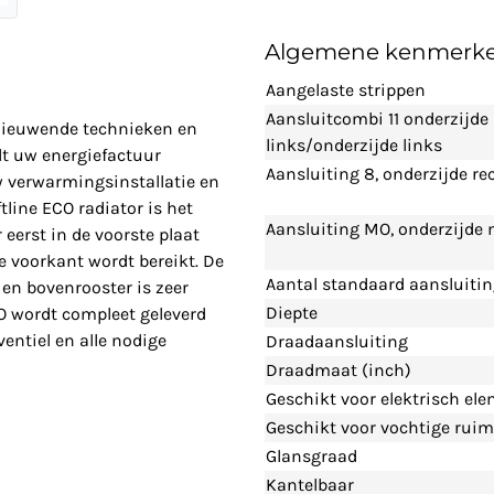
Algemene kenmerk
Aangelaste strippen
Aansluitcombi 11 onderzijde
rnieuwende technieken en
links/onderzijde links
t uw energiefactuur
Aansluiting 8, onderzijde re
w verwarmingsinstallatie en
line ECO radiator is het
Aansluiting MO, onderzijde
eerst in de voorste plaat
 voorkant wordt bereikt. De
Aantal standaard aansluiti
en bovenrooster is zeer
Diepte
CO wordt compleet geleverd
entiel en alle nodige
Draadaansluiting
Draadmaat (inch)
Geschikt voor elektrisch el
Geschikt voor vochtige ruim
Glansgraad
Kantelbaar