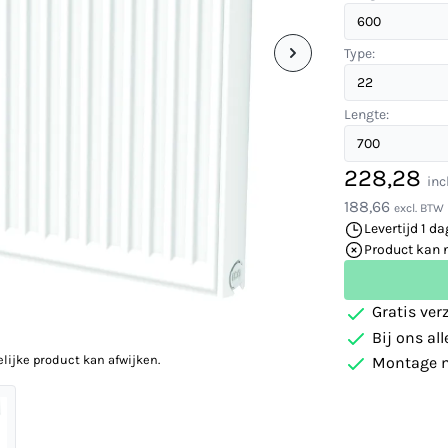
Type:
Lengte:
228,28
inc
188,66
excl. BTW
Levertijd 1 da
Product kan 
Gratis ver
Bij ons al
elijke product kan afwijken.
Montage m