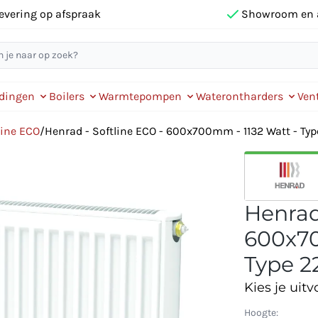
evering op afspraak
Showroom en 
idingen
Boilers
Warmtepompen
Waterontharders
Vent
line ECO
/
Henrad - Softline ECO - 600x700mm - 1132 Watt - Typ
Henrad
600x70
Type 22
Kies je uitv
Hoogte: