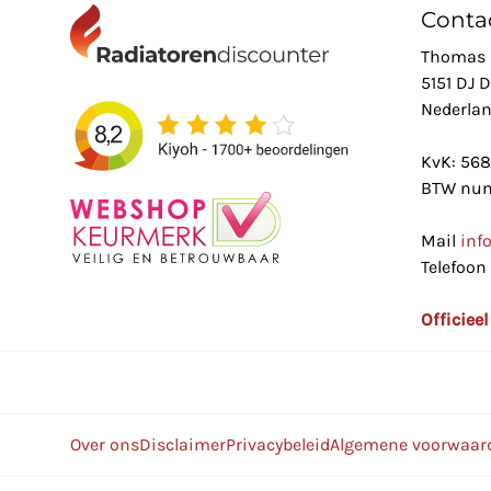
Conta
Thomas 
5151 DJ 
Nederla
KvK: 56
BTW num
Mail
inf
Telefoon
Officiee
Over ons
Disclaimer
Privacybeleid
Algemene voorwaar