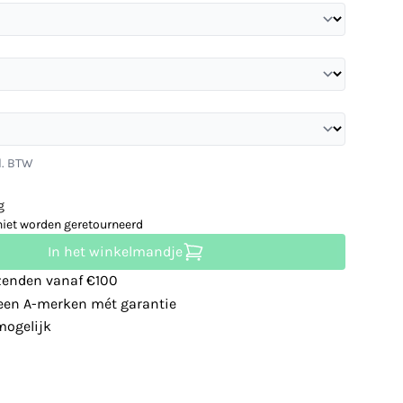
l. BTW
g
niet worden geretourneerd
In het winkelmandje
zenden vanaf €100
leen A-merken mét garantie
ogelijk