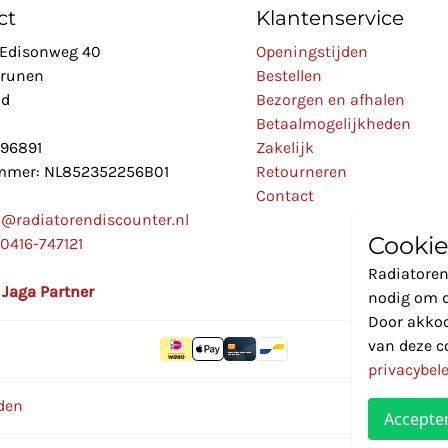
ct
Klantenservice
Edisonweg 40
Openingstijden
Drunen
Bestellen
nd
Bezorgen en afhalen
Betaalmogelijkheden
896891
Zakelijk
mer: NL852352256B01
Retourneren
Contact
o@radiatorendiscounter.nl
Cookie
0416-747121
Radiatoren
l Jaga Partner
nodig om d
Door akkoo
van deze c
privacybel
den
Accepte