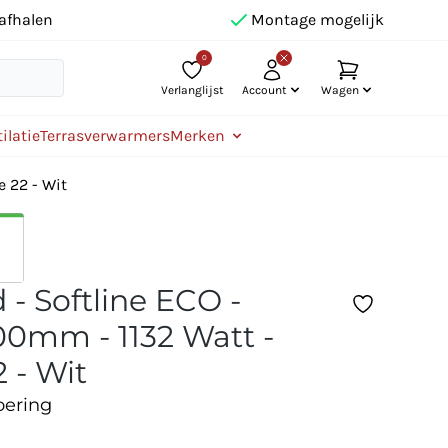
afhalen
Montage mogelijk
0
Verlanglijst
Account
Wagen
ilatie
Terrasverwarmers
Merken
e 22 - Wit
 - Softline ECO -
0mm - 1132 Watt -
 - Wit
oering