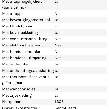
Met aftapmogelijkheid
Ja
(aansluiting)
Met aftapper
Nee
Met bevestigingsmateriaal
Ja
Met blindstoppen
Ja
Met bovenbekleding
Ja
Met eenpuntsaansluiting
Nee
Met elektrisch element
Nee
Met handdoekhouder
Nee
Met handdoekuitsparing
Nee
Met ontluchter
Ja
Met ontluchtingsaansluiting
Ja
Met thermostatisch ventiel
Ja
geïntegreerd
Met wandconsoles
Ja
Met zijbekleding
Ja
N-exponent
1.303
Oppervlaktestructuur
Geprofileerd