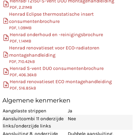
Henrad-T2150-S-Vent DUO montagehandleiding
PDF, 2.21MB
Henrad Eclipse thermostatische insert
consumentenbrochure
PDF, 1.09MB
Henrad onderhoud en -reinigingsbrochure
PDF, 1.14MB
Henrad renovatieset voor ECO-radiatoren
montagehandleiding
PDF, 710.42kB
Henrad S-vent DUO consumentenbrochure
PDF, 406.36kB
Henrad renovatieset ECO montagehandleiding
PDF, 516.85kB
Algemene kenmerken
Aangelaste strippen
Ja
Aansluitcombi 11 onderzijde
Nee
links/onderzijde links
Aansluiting 8, onderzijde
Dubbele aansluiting,