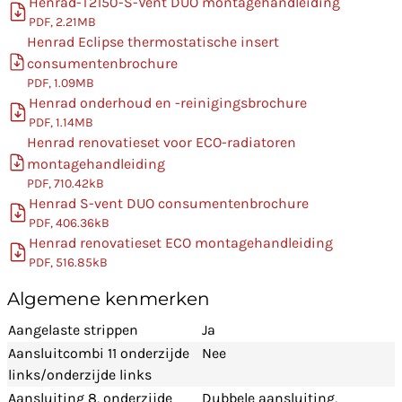
Henrad-T2150-S-Vent DUO montagehandleiding
PDF, 2.21MB
Henrad Eclipse thermostatische insert
consumentenbrochure
PDF, 1.09MB
Henrad onderhoud en -reinigingsbrochure
PDF, 1.14MB
Henrad renovatieset voor ECO-radiatoren
montagehandleiding
PDF, 710.42kB
Henrad S-vent DUO consumentenbrochure
PDF, 406.36kB
Henrad renovatieset ECO montagehandleiding
PDF, 516.85kB
Algemene kenmerken
Aangelaste strippen
Ja
Aansluitcombi 11 onderzijde
Nee
links/onderzijde links
Aansluiting 8, onderzijde
Dubbele aansluiting,