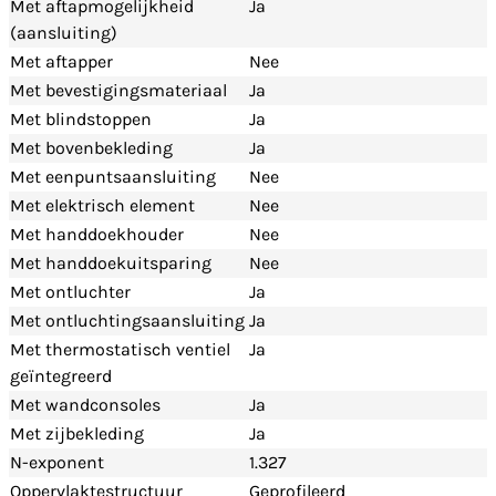
Met aftapmogelijkheid
Ja
(aansluiting)
Met aftapper
Nee
Met bevestigingsmateriaal
Ja
Met blindstoppen
Ja
Met bovenbekleding
Ja
Met eenpuntsaansluiting
Nee
Met elektrisch element
Nee
Met handdoekhouder
Nee
Met handdoekuitsparing
Nee
Met ontluchter
Ja
Met ontluchtingsaansluiting
Ja
Met thermostatisch ventiel
Ja
geïntegreerd
Met wandconsoles
Ja
Met zijbekleding
Ja
N-exponent
1.327
Oppervlaktestructuur
Geprofileerd