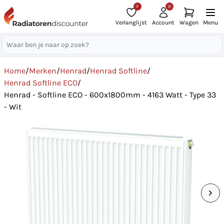
0
Verlanglijst
Account
Wagen
Menu
Home
/
Merken
/
Henrad
/
Henrad Softline
/
Henrad Softline ECO
/
Henrad - Softline ECO - 600x1800mm - 4163 Watt - Type 33
- Wit