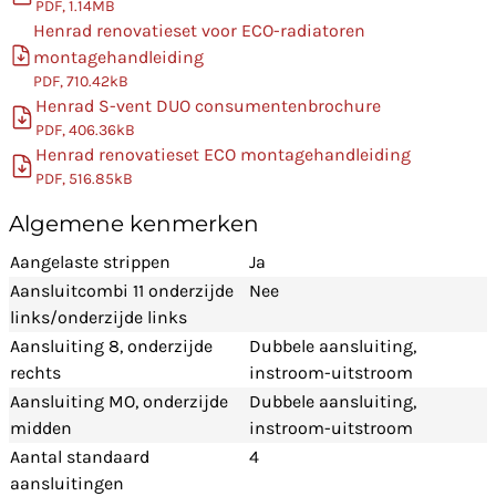
PDF, 1.14MB
Henrad renovatieset voor ECO-radiatoren
montagehandleiding
PDF, 710.42kB
Henrad S-vent DUO consumentenbrochure
PDF, 406.36kB
Henrad renovatieset ECO montagehandleiding
PDF, 516.85kB
Algemene kenmerken
Aangelaste strippen
Ja
Aansluitcombi 11 onderzijde
Nee
links/onderzijde links
Aansluiting 8, onderzijde
Dubbele aansluiting,
rechts
instroom-uitstroom
Aansluiting MO, onderzijde
Dubbele aansluiting,
midden
instroom-uitstroom
Aantal standaard
4
aansluitingen