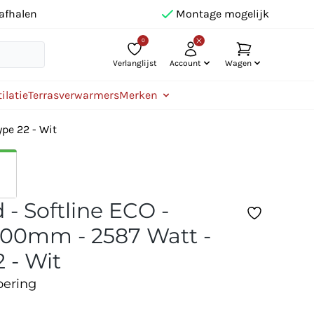
afhalen
Montage mogelijk
0
Verlanglijst
Account
Wagen
ilatie
Terrasverwarmers
Merken
pe 22 - Wit
 - Softline ECO -
00mm - 2587 Watt -
 - Wit
oering