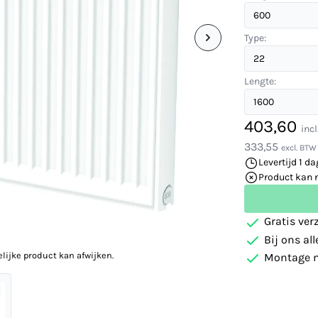
Type:
Lengte:
403,60
inc
333,55
excl. BTW
Levertijd 1 da
Product kan 
Gratis ver
Bij ons al
elijke product kan afwijken.
Montage m