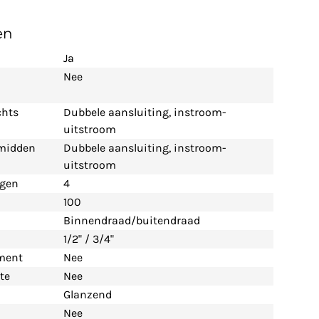
en
Ja
Nee
chts
Dubbele aansluiting, instroom-
uitstroom
 midden
Dubbele aansluiting, instroom-
uitstroom
ngen
4
100
Binnendraad/buitendraad
1/2" / 3/4"
ement
Nee
te
Nee
Glanzend
Nee