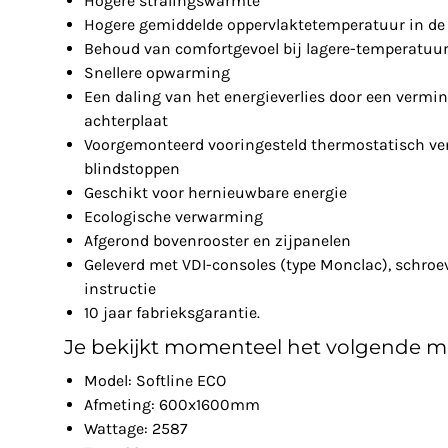
Hogere stralingswarmte
Hogere gemiddelde oppervlaktetemperatuur in de 
Behoud van comfortgevoel bij lagere-temperatuu
Snellere opwarming
Een daling van het energieverlies door een vermin
achterplaat
Voorgemonteerd vooringesteld thermostatisch ven
blindstoppen
Geschikt voor hernieuwbare energie
Ecologische verwarming
Afgerond bovenrooster en zijpanelen
Geleverd met VDI-consoles (type Monclac), schro
instructie
10 jaar fabrieksgarantie.
Je bekijkt momenteel het volgende m
Model: Softline ECO
Afmeting: 600x1600mm
Wattage: 2587