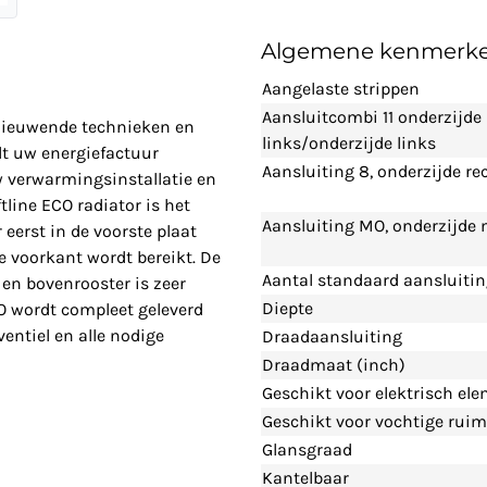
Algemene kenmerk
Aangelaste strippen
Aansluitcombi 11 onderzijde
rnieuwende technieken en
links/onderzijde links
t uw energiefactuur
Aansluiting 8, onderzijde re
w verwarmingsinstallatie en
line ECO radiator is het
Aansluiting MO, onderzijde
eerst in de voorste plaat
 voorkant wordt bereikt. De
Aantal standaard aansluiti
en bovenrooster is zeer
Diepte
CO wordt compleet geleverd
entiel en alle nodige
Draadaansluiting
Draadmaat (inch)
Geschikt voor elektrisch el
Geschikt voor vochtige ruim
Glansgraad
Kantelbaar