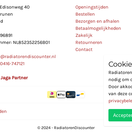
Edisonweg 40
Openingstijden
Drunen
Bestellen
nd
Bezorgen en afhalen
Betaalmogelijkheden
896891
Zakelijk
mer: NL852352256B01
Retourneren
Contact
o@radiatorendiscounter.nl
Cookie
0416-747121
Radiatoren
l Jaga Partner
nodig om d
Door akkoo
van deze c
privacybel
den
Accepte
© 2024 - RadiatorenDiscounter