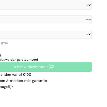
l. BTW
g
niet worden geretourneerd
In het winkelmandje
zenden vanaf €100
leen A-merken mét garantie
ogelijk