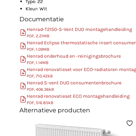
Type: 22
Kleur: Wit
Documentatie
Henrad-T2150-S-Vent DUO montagehandleiding
PDF, 2.21MB
Henrad Eclipse thermostatische insert consume
PDF, 1.09MB
Henrad onderhoud en -reinigingsbrochure
PDF, 1.14MB
Henrad renovatieset voor ECO-radiatoren monta
PDF, 710.42kB
Henrad S-vent DUO consumentenbrochure
PDF, 406.36kB
Henrad renovatieset ECO montagehandleiding
PDF, 516.85kB
Alternatieve producten