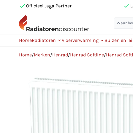
Officieel Jaga Partner
L
Home
Radiatoren
Vloerverwarming
Buizen en le
Home
/
Merken
/
Henrad
/
Henrad Softline
/
Henrad Soft