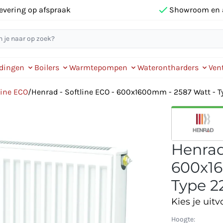
evering op afspraak
Showroom en 
idingen
Boilers
Warmtepompen
Waterontharders
Vent
line ECO
/
Henrad - Softline ECO - 600x1600mm - 2587 Watt - Ty
Henrad
600x16
Type 22
Kies je uitv
Hoogte: