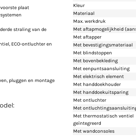
Kleur
voorste plaat
Materiaal
rsystemen
Max. werkdruk
Met aftapmogelijkheid (aans
derde straling van de
Met aftapper
tiel, ECO-ontluchter en
Met bevestigingsmateriaal
Met blindstoppen
Met bovenbekleding
Met eenpuntsaansluiting
Met elektrisch element
even, pluggen en montage
Met handdoekhouder
Met handdoekuitsparing
Met ontluchter
odel:
Met ontluchtingsaansluitin
Met thermostatisch ventiel
geïntegreerd
Met wandconsoles