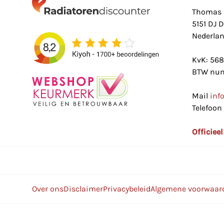
Thomas 
5151 DJ 
Nederla
KvK: 56
BTW num
Mail
inf
Telefoon
Officiee
Over ons
Disclaimer
Privacybeleid
Algemene voorwaar