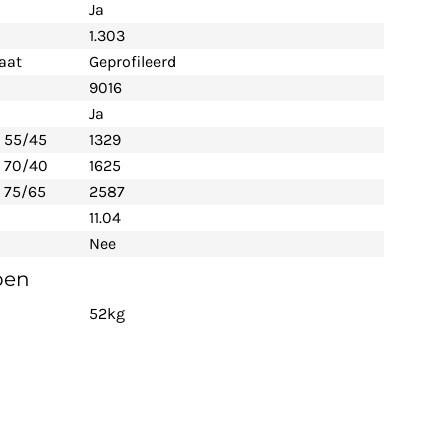
Ja
1.303
aat
Geprofileerd
9016
Ja
- 55/45
1329
- 70/40
1625
 75/65
2587
11.04
Nee
pen
52kg