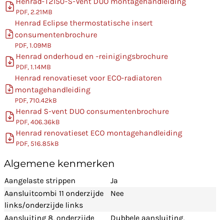
Henrad-T2150-S-Vent DUO montagehandleiding
PDF, 2.21MB
Henrad Eclipse thermostatische insert
consumentenbrochure
PDF, 1.09MB
Henrad onderhoud en -reinigingsbrochure
PDF, 1.14MB
Henrad renovatieset voor ECO-radiatoren
montagehandleiding
PDF, 710.42kB
Henrad S-vent DUO consumentenbrochure
PDF, 406.36kB
Henrad renovatieset ECO montagehandleiding
PDF, 516.85kB
Algemene kenmerken
Aangelaste strippen
Ja
Aansluitcombi 11 onderzijde
Nee
links/onderzijde links
Aansluiting 8, onderzijde
Dubbele aansluiting,