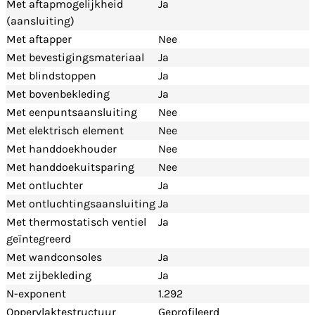
Met aftapmogelijkheid
Ja
(aansluiting)
Met aftapper
Nee
Met bevestigingsmateriaal
Ja
Met blindstoppen
Ja
Met bovenbekleding
Ja
Met eenpuntsaansluiting
Nee
Met elektrisch element
Nee
Met handdoekhouder
Nee
Met handdoekuitsparing
Nee
Met ontluchter
Ja
Met ontluchtingsaansluiting
Ja
Met thermostatisch ventiel
Ja
geïntegreerd
Met wandconsoles
Ja
Met zijbekleding
Ja
N-exponent
1.292
Oppervlaktestructuur
Geprofileerd