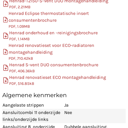
Henrad-T2150-S-Vent DUO montagehandleiding
PDF, 2.21MB
Henrad Eclipse thermostatische insert
consumentenbrochure
PDF, 1.09MB
Henrad onderhoud en -reinigingsbrochure
PDF, 1.14MB
Henrad renovatieset voor ECO-radiatoren
montagehandleiding
PDF, 710.42kB
Henrad S-vent DUO consumentenbrochure
PDF, 406.36kB
Henrad renovatieset ECO montagehandleiding
PDF, 516.85kB
Algemene kenmerken
Aangelaste strippen
Ja
Aansluitcombi 11 onderzijde
Nee
links/onderzijde links
Aansluiting 8, onderzijde
Dubbele aansluiting,