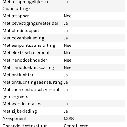
Met aftapmogelijkheid
Ja
(aansluiting)
Met aftapper
Nee
Met bevestigingsmateriaal
Ja
Met blindstoppen
Ja
Met bovenbekleding
Ja
Met eenpuntsaansluiting
Nee
Met elektrisch element
Nee
Met handdoekhouder
Nee
Met handdoekuitsparing
Nee
Met ontluchter
Ja
Met ontluchtingsaansluiting
Ja
Met thermostatisch ventiel
Ja
geïntegreerd
Met wandconsoles
Ja
Met zijbekleding
Ja
N-exponent
1.328
Oppervlaktestructuur
Geprofileerd