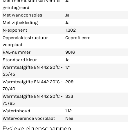
Met thermostatisch ventiel
Ja
geïntegreerd
Met wandconsoles
Ja
Met zijbekleding
Ja
N-exponent
1.302
Oppervlaktestructuur
Geprofileerd
voorplaat
RAL-nummer
9016
Standaard kleur
Ja
Warmteafgifte EN 442 20°C -
171
55/45
Warmteafgifte EN 442 20°C -
209
70/40
Warmteafgifte EN 442 20°C -
333
75/65
Waterinhoud
1.12
Watervoerende voorplaat
Nee
Fysieke eigenschappen