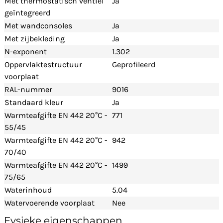
Met thermostatisch ventiel
Ja
geïntegreerd
Met wandconsoles
Ja
Met zijbekleding
Ja
N-exponent
1.302
Oppervlaktestructuur
Geprofileerd
voorplaat
RAL-nummer
9016
Standaard kleur
Ja
Warmteafgifte EN 442 20°C -
771
55/45
Warmteafgifte EN 442 20°C -
942
70/40
Warmteafgifte EN 442 20°C -
1499
75/65
Waterinhoud
5.04
Watervoerende voorplaat
Nee
Fysieke eigenschappen