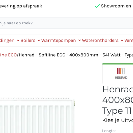
evering op afspraak
Showroom en 
idingen
Boilers
Warmtepompen
Waterontharders
Vent
line ECO
/
Henrad - Softline ECO - 400x800mm - 541 Watt - Type 
Henrad
400x80
Type 11
Kies je uitv
Lengte: