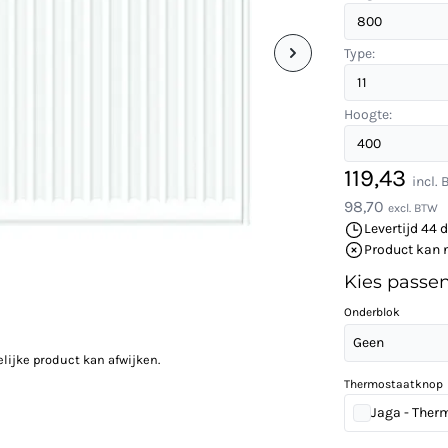
Type:
Hoogte:
119,43
incl.
98,70
excl. BTW
Levertijd 44 
Product kan 
Kies passe
Onderblok
Geen
elijke product kan afwijken.
Thermostaatknop
Jaga - Ther