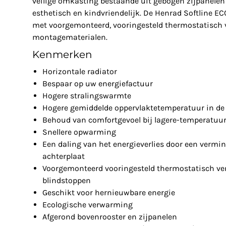
veilige omkasting bestaande uit gebogen zijpanelen 
esthetisch en kindvriendelijk. De Henrad Softline E
met voorgemonteerd, vooringesteld thermostatisch v
montagematerialen.
Kenmerken
Horizontale radiator
Bespaar op uw energiefactuur
Hogere stralingswarmte
Hogere gemiddelde oppervlaktetemperatuur in de 
Behoud van comfortgevoel bij lagere-temperatuu
Snellere opwarming
Een daling van het energieverlies door een vermin
achterplaat
Voorgemonteerd vooringesteld thermostatisch ven
blindstoppen
Geschikt voor hernieuwbare energie
Ecologische verwarming
Afgerond bovenrooster en zijpanelen