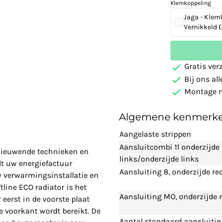
Klemkoppeling
Jaga - Klem
Vernikkeld
(
Gratis ver
Bij ons al
Montage m
Algemene kenmerk
Aangelaste strippen
Aansluitcombi 11 onderzijde
rnieuwende technieken en
links/onderzijde links
t uw energiefactuur
Aansluiting 8, onderzijde re
w verwarmingsinstallatie en
line ECO radiator is het
Aansluiting MO, onderzijde
eerst in de voorste plaat
 voorkant wordt bereikt. De
Aantal standaard aansluiti