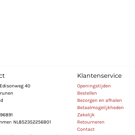
ct
Klantenservice
Edisonweg 40
Openingstijden
Drunen
Bestellen
nd
Bezorgen en afhalen
Betaalmogelijkheden
896891
Zakelijk
mer: NL852352256B01
Retourneren
Contact