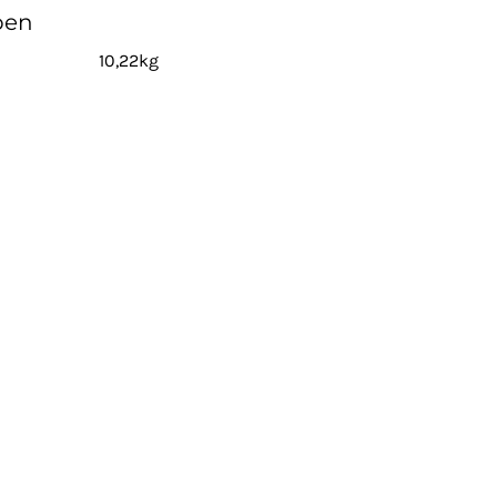
pen
10,22kg