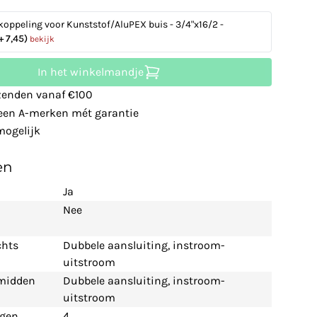
koppeling voor Kunststof/AluPEX buis - 3/4"x16/2 -
+ 7,45)
bekijk
In het winkelmandje
zenden vanaf €100
leen A-merken mét garantie
ogelijk
en
Ja
Nee
chts
Dubbele aansluiting, instroom-
uitstroom
 midden
Dubbele aansluiting, instroom-
uitstroom
ngen
4