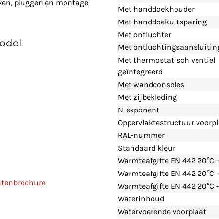
even, pluggen en montage
Met handdoekhouder
Met handdoekuitsparing
Met ontluchter
odel:
Met ontluchtingsaansluitin
Met thermostatisch ventiel
geïntegreerd
Met wandconsoles
Met zijbekleding
N-exponent
Oppervlaktestructuur voorpl
RAL-nummer
Standaard kleur
Warmteafgifte EN 442 20°C 
Warmteafgifte EN 442 20°C 
ntenbrochure
Warmteafgifte EN 442 20°C -
Waterinhoud
Watervoerende voorplaat