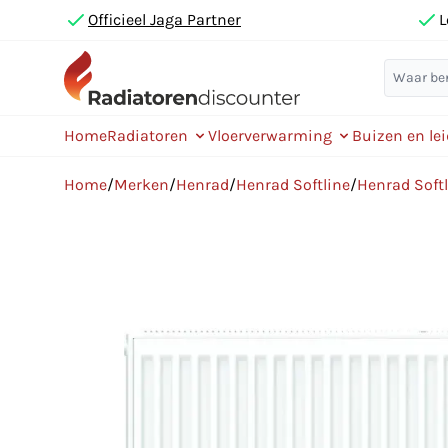
Officieel Jaga Partner
L
Home
Radiatoren
Vloerverwarming
Buizen en le
Home
/
Merken
/
Henrad
/
Henrad Softline
/
Henrad Soft