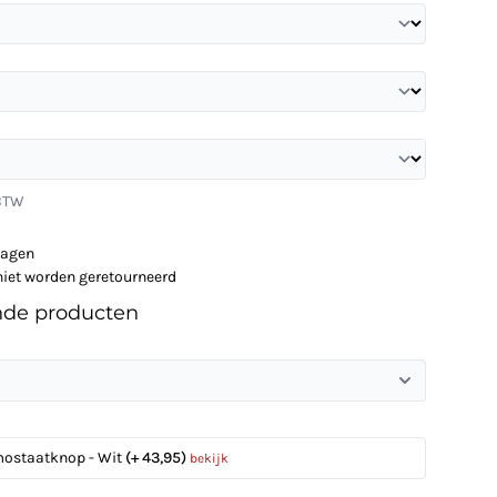
 BTW
dagen
niet worden geretourneerd
nde producten
mostaatknop - Wit
(+ 43,95)
bekijk