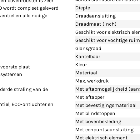
en bovenrooster is zeer
Diepte
CO wordt compleet geleverd
entiel en alle nodige
Draadaansluiting
Draadmaat (inch)
Geschikt voor elektrisch el
Geschikt voor vochtige ruim
Glansgraad
Kantelbaar
Kleur
voorste plaat
Materiaal
rsystemen
Max. werkdruk
Met aftapmogelijkheid (aans
derde straling van de
Met aftapper
tiel, ECO-ontluchter en
Met bevestigingsmateriaal
Met blindstoppen
Met bovenbekleding
Met eenpuntsaansluiting
Met elektrisch element