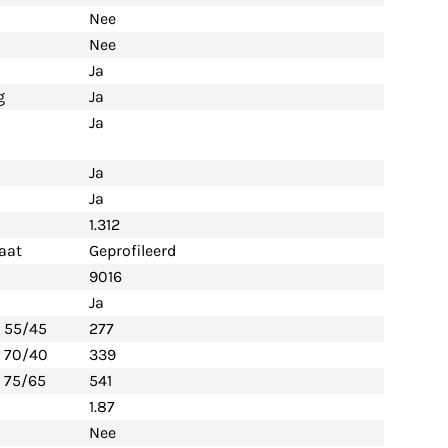
Nee
Nee
Ja
g
Ja
Ja
Ja
Ja
1.312
aat
Geprofileerd
9016
Ja
- 55/45
277
- 70/40
339
 75/65
541
1.87
Nee