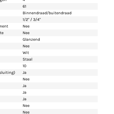
61
Binnendraad/buitendraad
1/2" / 3/4"
ement
Nee
te
Nee
Glanzend
Nee
Wit
Staal
10
luiting)
Ja
Nee
Ja
Ja
Ja
Nee
Nee