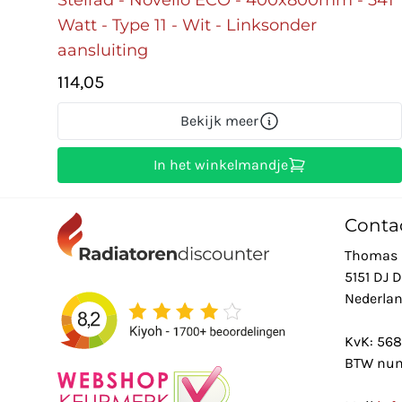
Watt - Type 11 - Wit - Linksonder
aansluiting
114,05
Bekijk meer
In het winkelmandje
Conta
Thomas 
5151 DJ 
Nederla
KvK: 56
BTW num