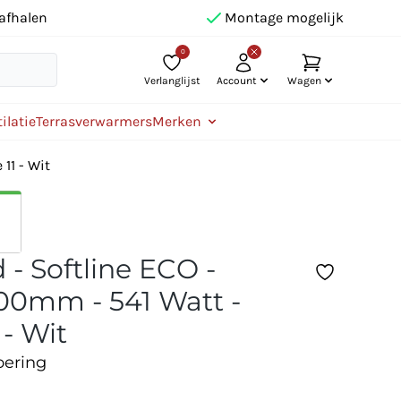
afhalen
Montage mogelijk
0
Verlanglijst
Account
Wagen
ilatie
Terrasverwarmers
Merken
11 - Wit
 - Softline ECO -
0mm - 541 Watt -
 - Wit
oering