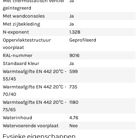
Met thermostatisch ventiel
Ja
geïntegreerd
Met wandconsoles
Ja
Met zijbekleding
Ja
N-exponent
1.328
Oppervlaktestructuur
Geprofileerd
voorplaat
RAL-nummer
9016
Standaard kleur
Ja
Warmteafgifte EN 442 20°C -
599
55/45
Warmteafgifte EN 442 20°C -
735
70/40
Warmteafgifte EN 442 20°C -
1180
75/65
Waterinhoud
4.76
Watervoerende voorplaat
Nee
Fysieke eigenschappen