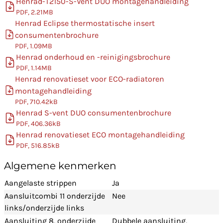
Henrad-T2150-S-Vent DUO montagehandleiding
PDF, 2.21MB
Henrad Eclipse thermostatische insert
consumentenbrochure
PDF, 1.09MB
Henrad onderhoud en -reinigingsbrochure
PDF, 1.14MB
Henrad renovatieset voor ECO-radiatoren
montagehandleiding
PDF, 710.42kB
Henrad S-vent DUO consumentenbrochure
PDF, 406.36kB
Henrad renovatieset ECO montagehandleiding
PDF, 516.85kB
Algemene kenmerken
Aangelaste strippen
Ja
Aansluitcombi 11 onderzijde
Nee
links/onderzijde links
Aansluiting 8, onderzijde
Dubbele aansluiting,