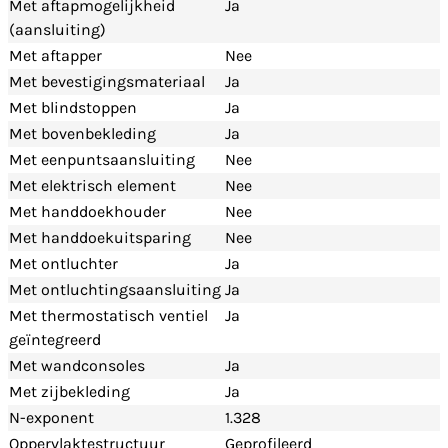
Met aftapmogelijkheid
Ja
(aansluiting)
Met aftapper
Nee
Met bevestigingsmateriaal
Ja
Met blindstoppen
Ja
Met bovenbekleding
Ja
Met eenpuntsaansluiting
Nee
Met elektrisch element
Nee
Met handdoekhouder
Nee
Met handdoekuitsparing
Nee
Met ontluchter
Ja
Met ontluchtingsaansluiting
Ja
Met thermostatisch ventiel
Ja
geïntegreerd
Met wandconsoles
Ja
Met zijbekleding
Ja
N-exponent
1.328
Oppervlaktestructuur
Geprofileerd