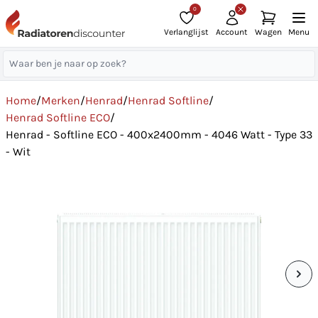
0
Verlanglijst
Account
Wagen
Menu
Home
/
Merken
/
Henrad
/
Henrad Softline
/
Henrad Softline ECO
/
Henrad - Softline ECO - 400x2400mm - 4046 Watt - Type 33
- Wit