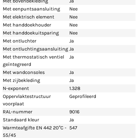
Met bovenbekleding
Ja
Met eenpuntsaansluiting
Nee
Met elektrisch element
Nee
Met handdoekhouder
Nee
Met handdoekuitsparing
Nee
Met ontluchter
Ja
Met ontluchtingsaansluiting
Ja
Met thermostatisch ventiel
Ja
geïntegreerd
Met wandconsoles
Ja
Met zijbekleding
Ja
N-exponent
1.328
Oppervlaktestructuur
Geprofileerd
voorplaat
RAL-nummer
9016
Standaard kleur
Ja
Warmteafgifte EN 442 20°C -
547
55/45