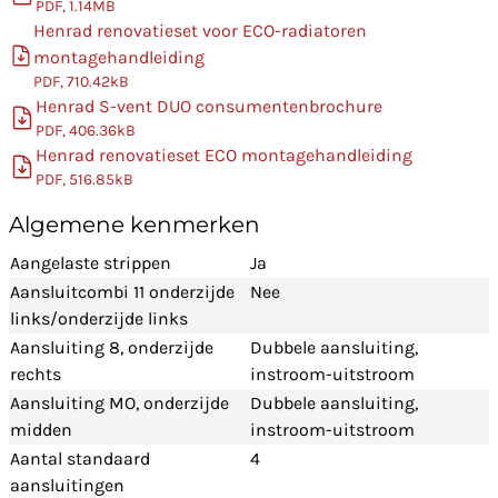
PDF, 1.14MB
Henrad renovatieset voor ECO-radiatoren
montagehandleiding
PDF, 710.42kB
Henrad S-vent DUO consumentenbrochure
PDF, 406.36kB
Henrad renovatieset ECO montagehandleiding
PDF, 516.85kB
Algemene kenmerken
Aangelaste strippen
Ja
Aansluitcombi 11 onderzijde
Nee
links/onderzijde links
Aansluiting 8, onderzijde
Dubbele aansluiting,
rechts
instroom-uitstroom
Aansluiting MO, onderzijde
Dubbele aansluiting,
midden
instroom-uitstroom
Aantal standaard
4
aansluitingen