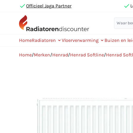
Officieel Jaga Partner
L
Home
Radiatoren
Vloerverwarming
Buizen en le
Home
/
Merken
/
Henrad
/
Henrad Softline
/
Henrad Soft