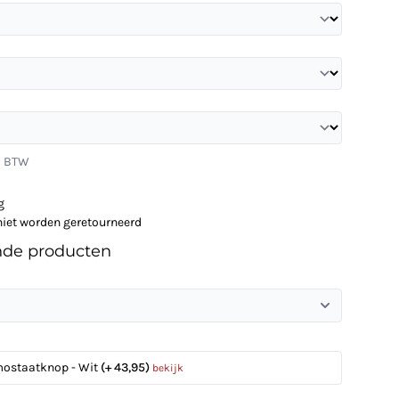
l. BTW
g
niet worden geretourneerd
nde producten
mostaatknop - Wit
(+ 43,95)
bekijk