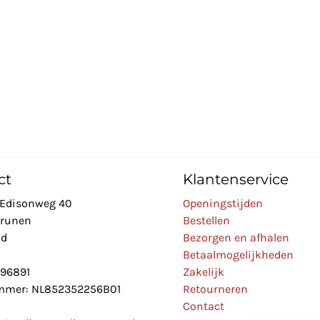
ct
Klantenservice
Edisonweg 40
Openingstijden
Drunen
Bestellen
nd
Bezorgen en afhalen
Betaalmogelijkheden
896891
Zakelijk
mer: NL852352256B01
Retourneren
Contact