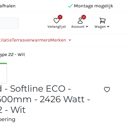
afhalen
Montage mogelijk
0
Verlanglijst
Account
Wagen
ilatie
Terrasverwarmers
Merken
ype 22 - Wit
 - Softline ECO -
00mm - 2426 Watt -
 - Wit
oering