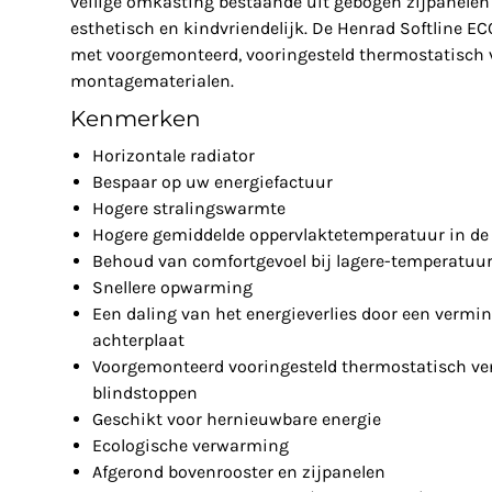
veilige omkasting bestaande uit gebogen zijpanelen 
esthetisch en kindvriendelijk. De Henrad Softline E
met voorgemonteerd, vooringesteld thermostatisch v
montagematerialen.
Kenmerken
Horizontale radiator
Bespaar op uw energiefactuur
Hogere stralingswarmte
Hogere gemiddelde oppervlaktetemperatuur in de 
Behoud van comfortgevoel bij lagere-temperatuu
Snellere opwarming
Een daling van het energieverlies door een vermin
achterplaat
Voorgemonteerd vooringesteld thermostatisch ven
blindstoppen
Geschikt voor hernieuwbare energie
Ecologische verwarming
Afgerond bovenrooster en zijpanelen