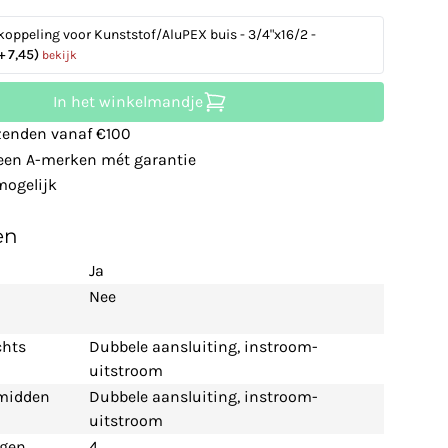
koppeling voor Kunststof/AluPEX buis - 3/4"x16/2 -
+ 7,45)
bekijk
In het winkelmandje
zenden vanaf €100
leen A-merken mét garantie
ogelijk
en
Ja
Nee
chts
Dubbele aansluiting, instroom-
uitstroom
 midden
Dubbele aansluiting, instroom-
uitstroom
ngen
4