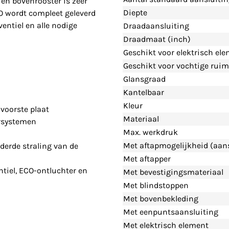
en bovenrooster is zeer
Diepte
CO wordt compleet geleverd
entiel en alle nodige
Draadaansluiting
Draadmaat (inch)
Geschikt voor elektrisch el
Geschikt voor vochtige ruim
Glansgraad
Kantelbaar
Kleur
voorste plaat
Materiaal
rsystemen
Max. werkdruk
Met aftapmogelijkheid (aans
derde straling van de
Met aftapper
tiel, ECO-ontluchter en
Met bevestigingsmateriaal
Met blindstoppen
Met bovenbekleding
Met eenpuntsaansluiting
Met elektrisch element