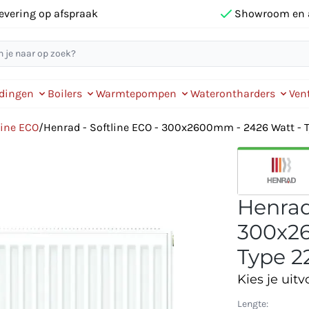
evering op afspraak
Showroom en 
idingen
Boilers
Warmtepompen
Waterontharders
Vent
line ECO
/
Henrad - Softline ECO - 300x2600mm - 2426 Watt - T
Henrad
300x26
Type 22
Kies je uitv
Lengte: