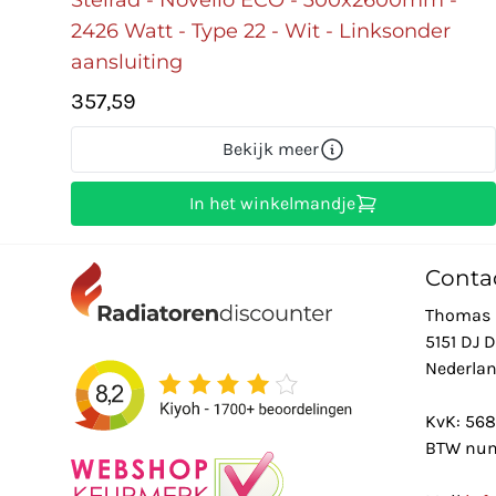
2426 Watt - Type 22 - Wit - Linksonder
aansluiting
357,59
Bekijk meer
In het winkelmandje
Conta
Thomas 
5151 DJ 
Nederla
KvK: 56
BTW num