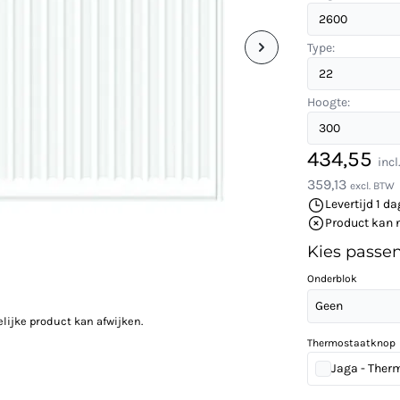
Type:
Hoogte:
434,55
inc
359,13
excl. BTW
Levertijd 1 da
Product kan 
Kies passe
Onderblok
Geen
elijke product kan afwijken.
Thermostaatknop
Jaga - Ther