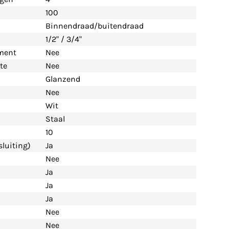
100
Binnendraad/buitendraad
1/2" / 3/4"
ement
Nee
te
Nee
Glanzend
Nee
Wit
Staal
10
luiting)
Ja
Nee
Ja
Ja
Ja
Nee
Nee