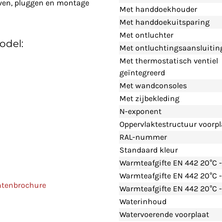
even, pluggen en montage
Met handdoekhouder
Met handdoekuitsparing
Met ontluchter
odel:
Met ontluchtingsaansluitin
Met thermostatisch ventiel
geïntegreerd
Met wandconsoles
Met zijbekleding
N-exponent
Oppervlaktestructuur voorpl
RAL-nummer
Standaard kleur
Warmteafgifte EN 442 20°C 
Warmteafgifte EN 442 20°C 
ntenbrochure
Warmteafgifte EN 442 20°C -
Waterinhoud
Watervoerende voorplaat