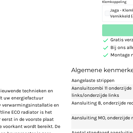
Klemkoppeling
Jaga - Klem
Vernikkeld
(
Gratis ver
Bij ons al
Montage m
Algemene kenmerk
Aangelaste strippen
Aansluitcombi 11 onderzijde
rnieuwende technieken en
links/onderzijde links
t uw energiefactuur
Aansluiting 8, onderzijde re
w verwarmingsinstallatie en
line ECO radiator is het
Aansluiting MO, onderzijde
eerst in de voorste plaat
 voorkant wordt bereikt. De
Aantal standaard aansluiti