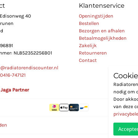
ct
Klantenservice
Edisonweg 40
Openingstijden
Drunen
Bestellen
nd
Bezorgen en afhalen
Betaalmogelijkheden
896891
Zakelijk
mer: NL852352256B01
Retourneren
Contact
o@radiatorendiscounter.nl
Cookie
0416-747121
Radiatoren
l Jaga Partner
nodig om d
Door akkoo
van deze c
privacybel
den
Accepte