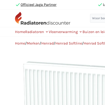
Officieel Jaga Partner
L
Home
Radiatoren
Vloerverwarming
Buizen en le
Home
/
Merken
/
Henrad
/
Henrad Softline
/
Henrad Soft