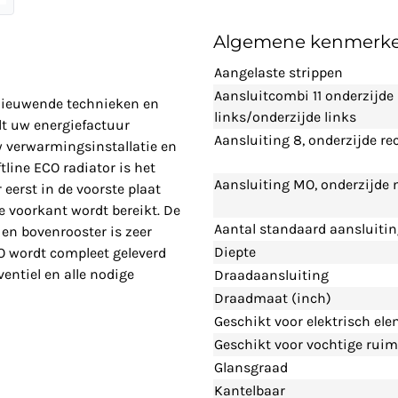
Algemene kenmerk
Aangelaste strippen
Aansluitcombi 11 onderzijde
rnieuwende technieken en
links/onderzijde links
t uw energiefactuur
Aansluiting 8, onderzijde re
w verwarmingsinstallatie en
line ECO radiator is het
Aansluiting MO, onderzijde
eerst in de voorste plaat
 voorkant wordt bereikt. De
Aantal standaard aansluiti
en bovenrooster is zeer
Diepte
CO wordt compleet geleverd
entiel en alle nodige
Draadaansluiting
Draadmaat (inch)
Geschikt voor elektrisch el
Geschikt voor vochtige ruim
Glansgraad
Kantelbaar