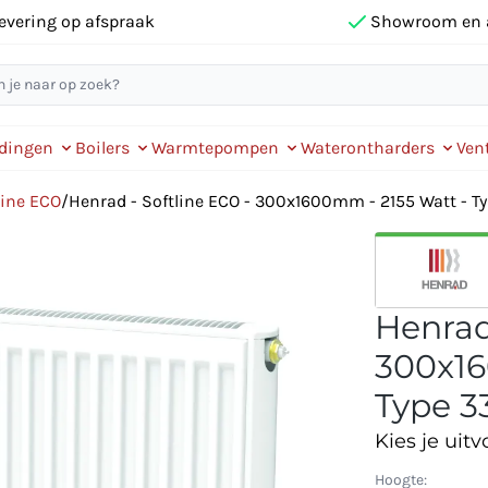
evering op afspraak
Showroom en 
idingen
Boilers
Warmtepompen
Waterontharders
Vent
line ECO
/
Henrad - Softline ECO - 300x1600mm - 2155 Watt - Ty
Henrad
300x16
Type 33
Kies je uitv
Hoogte: