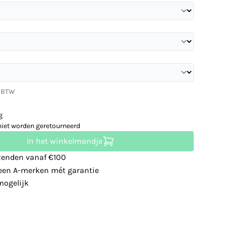
. BTW
g
niet worden geretourneerd
In het winkelmandje
zenden vanaf €100
leen A-merken mét garantie
ogelijk