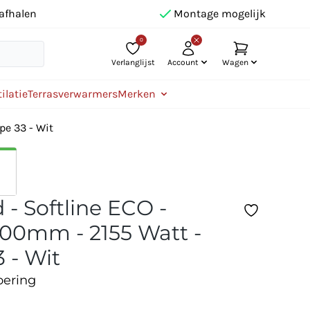
afhalen
Montage mogelijk
0
Verlanglijst
Account
Wagen
ilatie
Terrasverwarmers
Merken
pe 33 - Wit
 - Softline ECO -
00mm - 2155 Watt -
 - Wit
oering