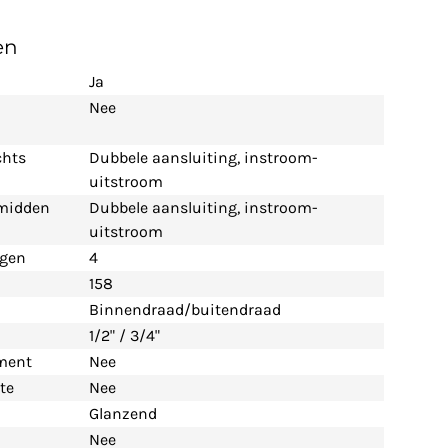
en
Ja
Nee
chts
Dubbele aansluiting, instroom-
uitstroom
 midden
Dubbele aansluiting, instroom-
uitstroom
ngen
4
158
Binnendraad/buitendraad
1/2" / 3/4"
ement
Nee
te
Nee
Glanzend
Nee