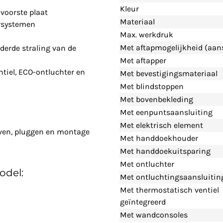
Kleur
voorste plaat
Materiaal
rsystemen
Max. werkdruk
Met aftapmogelijkheid (aans
derde straling van de
Met aftapper
tiel, ECO-ontluchter en
Met bevestigingsmateriaal
Met blindstoppen
Met bovenbekleding
Met eenpuntsaansluiting
Met elektrisch element
even, pluggen en montage
Met handdoekhouder
Met handdoekuitsparing
Met ontluchter
odel:
Met ontluchtingsaansluitin
Met thermostatisch ventiel
geïntegreerd
Met wandconsoles