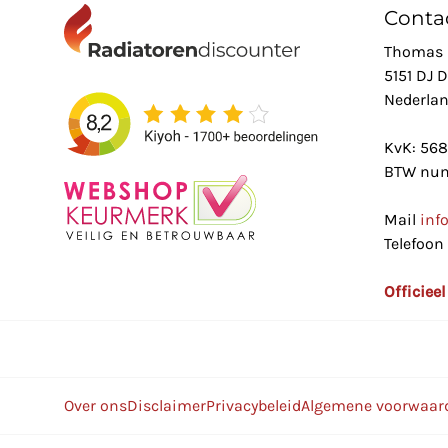
Conta
Thomas 
5151 DJ 
Nederla
KvK: 56
BTW num
Mail
inf
Telefoon
Officiee
Over ons
Disclaimer
Privacybeleid
Algemene voorwaar