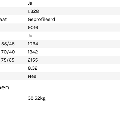
Ja
1.328
aat
Geprofileerd
9016
Ja
- 55/45
1094
- 70/40
1342
 75/65
2155
8.32
Nee
pen
39,52kg