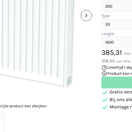
Type:
Lengte:
385,31
incl
318,44
excl. BTW
Levertijd 1 da
Product kan 
Gratis ver
Bij ons al
elijke product kan afwijken.
Montage m