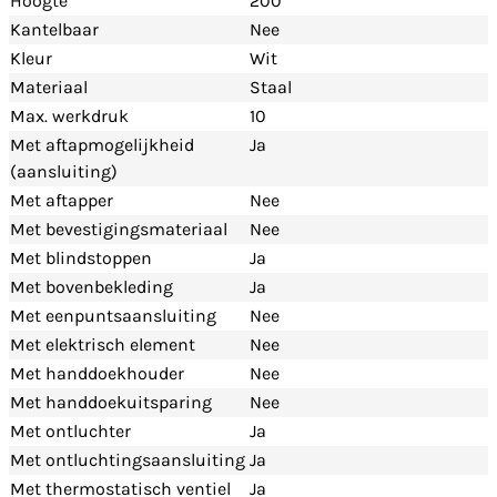
Hoogte
200
Kantelbaar
Nee
Kleur
Wit
Materiaal
Staal
Max. werkdruk
10
Met aftapmogelijkheid
Ja
(aansluiting)
Met aftapper
Nee
Met bevestigingsmateriaal
Nee
Met blindstoppen
Ja
Met bovenbekleding
Ja
Met eenpuntsaansluiting
Nee
Met elektrisch element
Nee
Met handdoekhouder
Nee
Met handdoekuitsparing
Nee
Met ontluchter
Ja
Met ontluchtingsaansluiting
Ja
Met thermostatisch ventiel
Ja