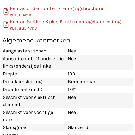
Henrad onderhoud en -reinigingsbrochure
PDF, 1.14MB
Henrad Softline 6 plus Plinth montagehandleiding
PDF, 883.47kB
Algemene kenmerken
Aangelaste strippen
Nee
Aansluitcombi 11 onderzijde
Nee
links/onderzijde links
Diepte
100
Draadaansluiting
Binnendraad
Draadmaat (inch)
1/2"
Geschikt voor elektrisch
Nee
element
Geschikt voor vochtige
Nee
ruimte
Glansgraad
Glanzend