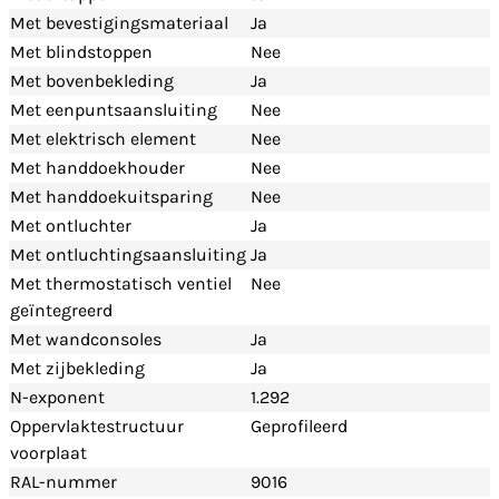
Met bevestigingsmateriaal
Ja
Met blindstoppen
Nee
Met bovenbekleding
Ja
Met eenpuntsaansluiting
Nee
Met elektrisch element
Nee
Met handdoekhouder
Nee
Met handdoekuitsparing
Nee
Met ontluchter
Ja
Met ontluchtingsaansluiting
Ja
Met thermostatisch ventiel
Nee
geïntegreerd
Met wandconsoles
Ja
Met zijbekleding
Ja
N-exponent
1.292
Oppervlaktestructuur
Geprofileerd
voorplaat
RAL-nummer
9016