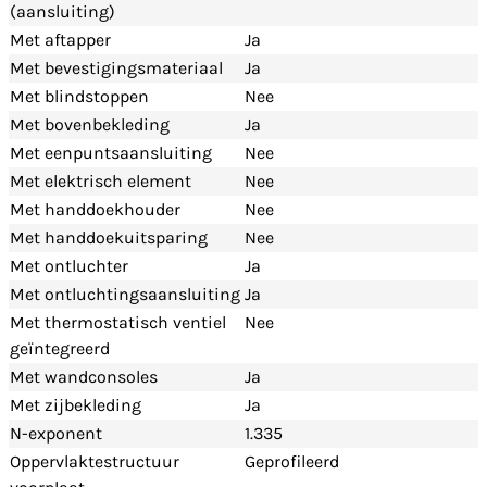
(aansluiting)
Met aftapper
Ja
Met bevestigingsmateriaal
Ja
Met blindstoppen
Nee
Met bovenbekleding
Ja
Met eenpuntsaansluiting
Nee
Met elektrisch element
Nee
Met handdoekhouder
Nee
Met handdoekuitsparing
Nee
Met ontluchter
Ja
Met ontluchtingsaansluiting
Ja
Met thermostatisch ventiel
Nee
geïntegreerd
Met wandconsoles
Ja
Met zijbekleding
Ja
N-exponent
1.335
Oppervlaktestructuur
Geprofileerd