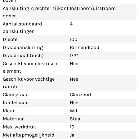
boven
Aansluiting 7, rechter zijkant
Instroom/uitstroom
onder
Aantal standaard
4
aansluitingen
Diepte
100
Draadaansluiting
Binnendraad
Draadmaat (inch)
1/2"
Geschikt voor elektrisch
Nee
element
Geschikt voor vochtige
Nee
ruimte
Glansgraad
Glanzend
Kantelbaar
Nee
Kleur
Wit
Materiaal
Staal
Max. werkdruk
10
Met aftapmogelijkheid
Ja