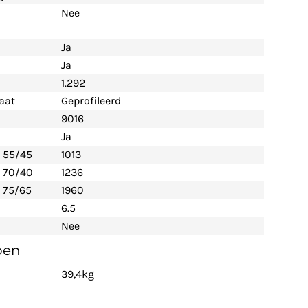
Nee
Ja
Ja
1.292
aat
Geprofileerd
9016
Ja
- 55/45
1013
- 70/40
1236
 75/65
1960
6.5
Nee
pen
39,4kg