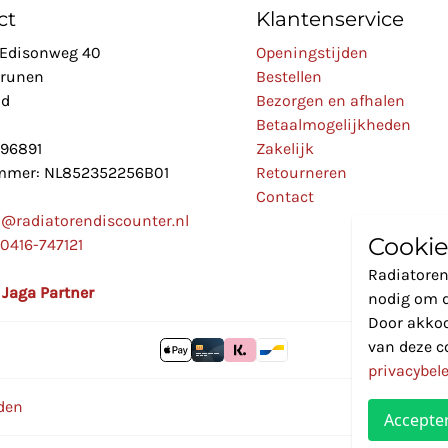
ct
Klantenservice
Edisonweg 40
Openingstijden
Drunen
Bestellen
nd
Bezorgen en afhalen
Betaalmogelijkheden
896891
Zakelijk
mer: NL852352256B01
Retourneren
Contact
o@radiatorendiscounter.nl
Cookie
0416-747121
Radiatoren
l Jaga Partner
nodig om d
Door akkoo
van deze c
privacybel
den
Accepte