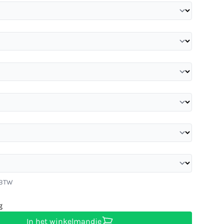
. BTW
g
In het winkelmandje