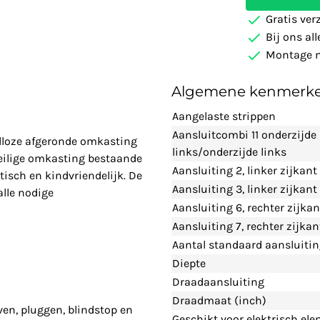
Gratis ver
Bij ons al
Montage m
Algemene kenmerk
Aangelaste strippen
Aansluitcombi 11 onderzijde
adloze afgeronde omkasting
links/onderzijde links
eilige omkasting bestaande
Aansluiting 2, linker zijkant
tisch en kindvriendelijk. De
Aansluiting 3, linker zijkan
alle nodige
Aansluiting 6, rechter zijka
Aansluiting 7, rechter zijka
Aantal standaard aansluiti
Diepte
Draadaansluiting
Draadmaat (inch)
ven, pluggen, blindstop en
Geschikt voor elektrisch el