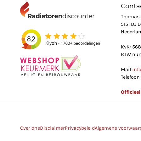
Conta
Thomas 
5151 DJ 
Nederla
KvK: 56
BTW num
Mail
inf
Telefoon
Officiee
Over ons
Disclaimer
Privacybeleid
Algemene voorwaar