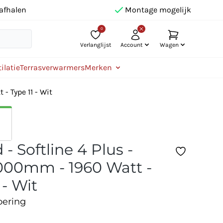
afhalen
Montage mogelijk
0
Verlanglijst
Account
Wagen
ilatie
Terrasverwarmers
Merken
- Type 11 - Wit
- Softline 4 Plus -
00mm - 1960 Watt -
 - Wit
oering