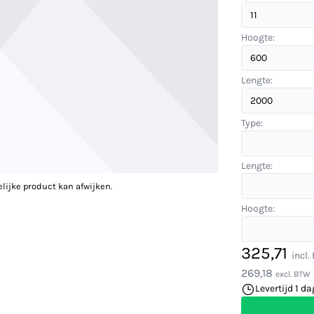
Hoogte:
Lengte:
Type:
Lengte:
elijke product kan afwijken.
Hoogte:
325,71
incl
269,18
excl. BTW
Levertijd 1 da