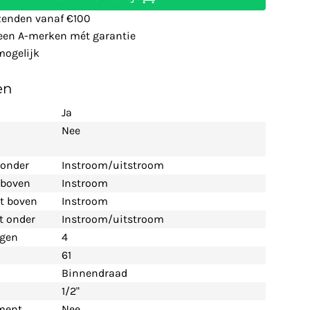
zenden vanaf €100
leen A-merken mét garantie
ogelijk
en
Ja
Nee
 onder
Instroom/uitstroom
t boven
Instroom
nt boven
Instroom
nt onder
Instroom/uitstroom
ngen
4
61
Binnendraad
1/2"
ement
Nee