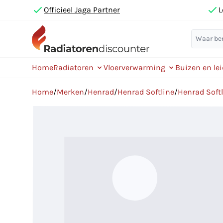
Officieel Jaga Partner
L
Home
Radiatoren
Vloerverwarming
Buizen en le
Home
/
Merken
/
Henrad
/
Henrad Softline
/
Henrad Softl