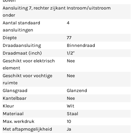
boven
Aansluiting 7, rechter zijkant
Instroom/uitstroom
onder
Aantal standaard
4
aansluitingen
Diepte
77
Draadaansluiting
Binnendraad
Draadmaat (inch)
1/2"
Geschikt voor elektrisch
Nee
element
Geschikt voor vochtige
Nee
ruimte
Glansgraad
Glanzend
Kantelbaar
Nee
Kleur
Wit
Materiaal
Staal
Max. werkdruk
10
Met aftapmogelijkheid
Ja