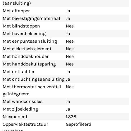
(aansluiting)
Met aftapper
Ja
Met bevestigingsmateriaal
Ja
Met blindstoppen
Nee
Met bovenbekleding
Ja
Met eenpuntsaansluiting
Nee
Met elektrisch element
Nee
Met handdoekhouder
Nee
Met handdoekuitsparing
Nee
Met ontluchter
Ja
Met ontluchtingsaansluiting
Ja
Met thermostatisch ventiel
Nee
geïntegreerd
Met wandconsoles
Ja
Met zijbekleding
Ja
N-exponent
1.338
Oppervlaktestructuur
Geprofileerd