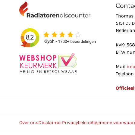
Conta
Thomas 
5151 DJ 
Nederla
KvK: 56
BTW num
Mail
inf
Telefoon
Officiee
Over ons
Disclaimer
Privacybeleid
Algemene voorwaar