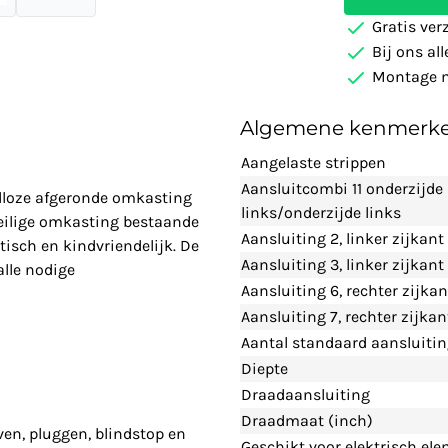
Gratis ver
Bij ons al
Montage m
Algemene kenmerk
Aangelaste strippen
Aansluitcombi 11 onderzijde
adloze afgeronde omkasting
links/onderzijde links
eilige omkasting bestaande
Aansluiting 2, linker zijkant
tisch en kindvriendelijk. De
Aansluiting 3, linker zijkan
alle nodige
Aansluiting 6, rechter zijka
Aansluiting 7, rechter zijka
Aantal standaard aansluiti
Diepte
Draadaansluiting
Draadmaat (inch)
ven, pluggen, blindstop en
Geschikt voor elektrisch el