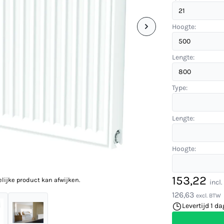
Hoogte:
Lengte:
Type:
Lengte:
Hoogte:
153,22
elijke product kan afwijken.
incl
126,63
excl. BTW
Levertijd 1 da