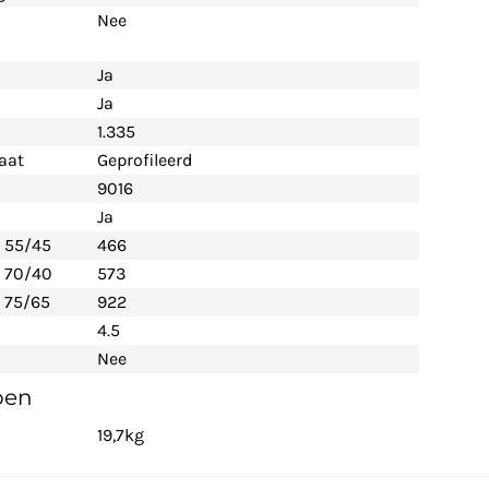
Nee
Ja
Ja
1.335
aat
Geprofileerd
9016
Ja
- 55/45
466
- 70/40
573
 75/65
922
4.5
Nee
pen
19,7kg