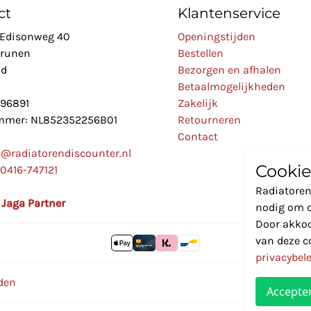
ct
Klantenservice
Edisonweg 40
Openingstijden
Drunen
Bestellen
nd
Bezorgen en afhalen
Betaalmogelijkheden
896891
Zakelijk
mer: NL852352256B01
Retourneren
Contact
o@radiatorendiscounter.nl
Cookie
0416-747121
Radiatoren
l Jaga Partner
nodig om d
Door akkoo
van deze c
privacybel
den
Accepte