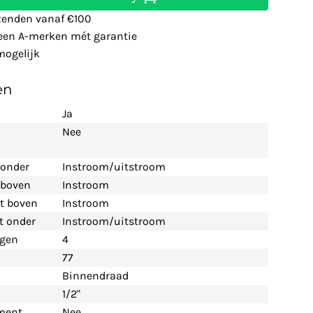
zenden vanaf €100
leen A-merken mét garantie
ogelijk
en
Ja
Nee
 onder
Instroom/uitstroom
t boven
Instroom
nt boven
Instroom
nt onder
Instroom/uitstroom
ngen
4
77
Binnendraad
1/2"
ement
Nee