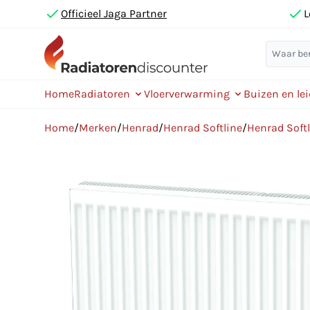
Officieel Jaga Partner
L
Home
Radiatoren
Vloerverwarming
Buizen en le
Home
/
Merken
/
Henrad
/
Henrad Softline
/
Henrad Softl