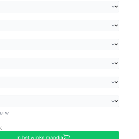
. BTW
g
In het winkelmandje