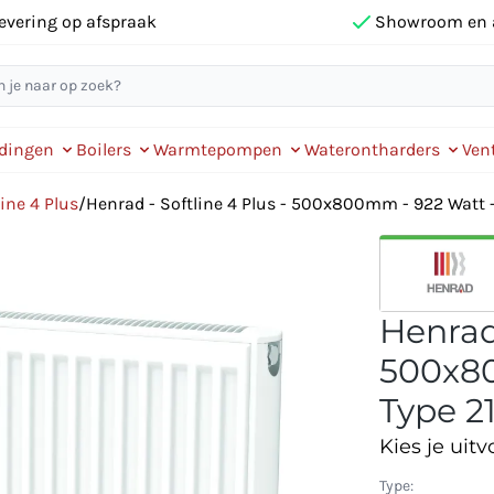
evering op afspraak
Showroom en 
idingen
Boilers
Warmtepompen
Waterontharders
Vent
ine 4 Plus
/
Henrad - Softline 4 Plus - 500x800mm - 922 Watt - 
Henrad 
500x80
Type 21
Kies je uitv
Type: