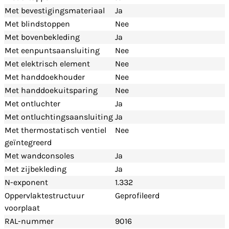
Met bevestigingsmateriaal
Ja
Met blindstoppen
Nee
Met bovenbekleding
Ja
Met eenpuntsaansluiting
Nee
Met elektrisch element
Nee
Met handdoekhouder
Nee
Met handdoekuitsparing
Nee
Met ontluchter
Ja
Met ontluchtingsaansluiting
Ja
Met thermostatisch ventiel
Nee
geïntegreerd
Met wandconsoles
Ja
Met zijbekleding
Ja
N-exponent
1.332
Oppervlaktestructuur
Geprofileerd
voorplaat
RAL-nummer
9016