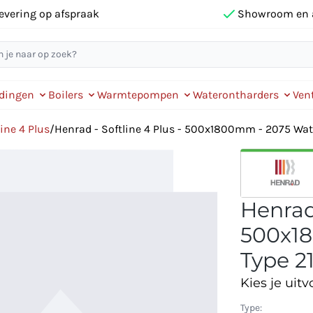
evering op afspraak
Showroom en 
idingen
Boilers
Warmtepompen
Waterontharders
Vent
ine 4 Plus
/
Henrad - Softline 4 Plus - 500x1800mm - 2075 Watt 
Henrad 
500x18
Type 21
Kies je uitv
Type: