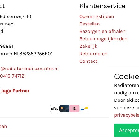
ct
Klantenservice
Edisonweg 40
Openingstijden
Drunen
Bestellen
nd
Bezorgen en afhalen
Betaalmogelijkheden
896891
Zakelijk
mer: NL852352256B01
Retourneren
Contact
o@radiatorendiscounter.nl
Cookie
0416-747121
Radiatoren
l Jaga Partner
nodig om d
Door akkoo
van deze c
privacybel
den
Accepte