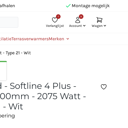
afhalen
Montage mogelijk
0
Verlanglijst
Account
Wagen
ilatie
Terrasverwarmers
Merken
- Type 21 - Wit
- Softline 4 Plus -
00mm - 2075 Watt -
 - Wit
oering