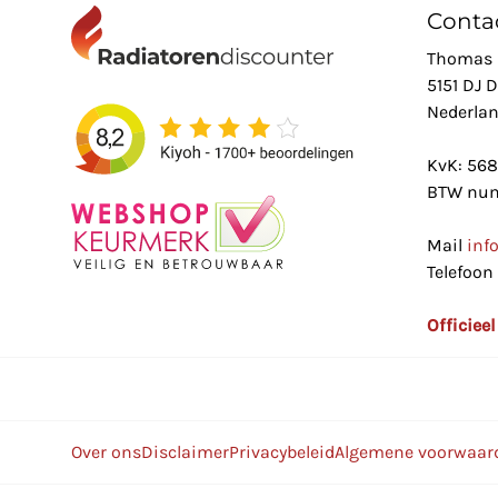
Conta
Thomas 
5151 DJ 
Nederla
KvK: 56
BTW num
Mail
inf
Telefoon
Officiee
Over ons
Disclaimer
Privacybeleid
Algemene voorwaar