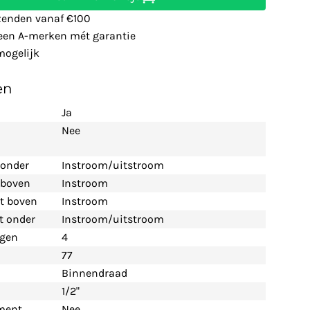
zenden vanaf €100
leen A-merken mét garantie
ogelijk
en
Ja
Nee
 onder
Instroom/uitstroom
t boven
Instroom
nt boven
Instroom
nt onder
Instroom/uitstroom
ngen
4
77
Binnendraad
1/2"
ement
Nee