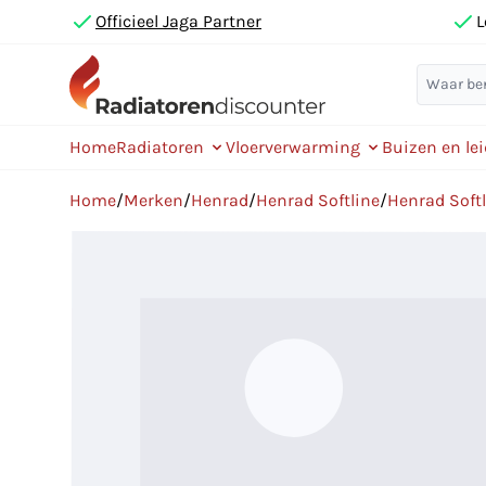
Officieel Jaga Partner
L
Home
Radiatoren
Vloerverwarming
Buizen en le
Home
/
Merken
/
Henrad
/
Henrad Softline
/
Henrad Softl