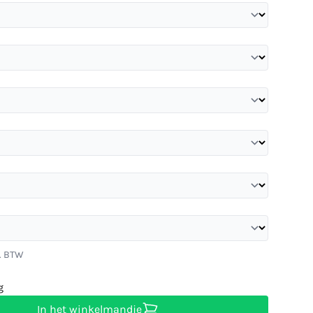
l. BTW
g
In het winkelmandje