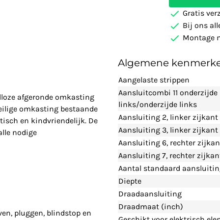
Gratis ver
Bij ons al
Montage m
Algemene kenmerk
Aangelaste strippen
Aansluitcombi 11 onderzijde
adloze afgeronde omkasting
links/onderzijde links
eilige omkasting bestaande
Aansluiting 2, linker zijkant
tisch en kindvriendelijk. De
Aansluiting 3, linker zijkan
alle nodige
Aansluiting 6, rechter zijka
Aansluiting 7, rechter zijka
Aantal standaard aansluiti
Diepte
Draadaansluiting
Draadmaat (inch)
ven, pluggen, blindstop en
Geschikt voor elektrisch el