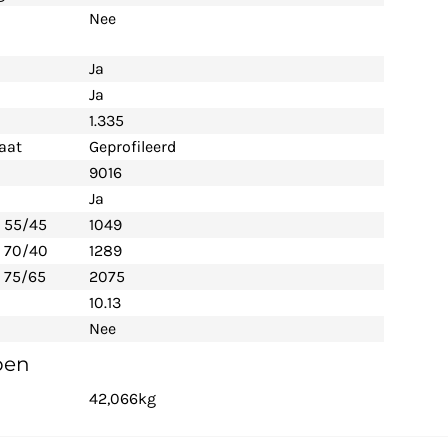
Nee
Ja
Ja
1.335
aat
Geprofileerd
9016
Ja
- 55/45
1049
- 70/40
1289
 75/65
2075
10.13
Nee
pen
42,066kg