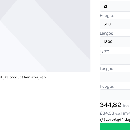
Hoogte:
Lengte:
Type:
Lengte:
elijke product kan afwijken.
Hoogte:
344,82
inc
284,98
excl. BTW
Levertijd 1 da