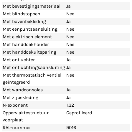
Met bevestigingsmateriaal
Ja
Met blindstoppen
Nee
Met bovenbekleding
Ja
Met eenpuntsaansluiting
Nee
Met elektrisch element
Nee
Met handdoekhouder
Nee
Met handdoekuitsparing
Nee
Met ontluchter
Ja
Met ontluchtingsaansluiting
Ja
Met thermostatisch ventiel
Nee
geïntegreerd
Met wandconsoles
Ja
Met zijbekleding
Ja
N-exponent
1.32
Oppervlaktestructuur
Geprofileerd
voorplaat
RAL-nummer
9016