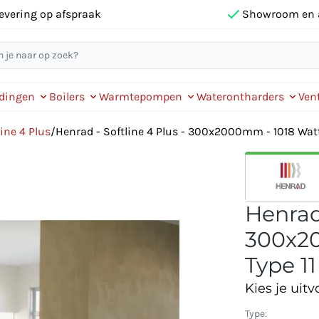
evering op afspraak
Showroom en 
idingen
Boilers
Warmtepompen
Waterontharders
Vent
ine 4 Plus
/
Henrad - Softline 4 Plus - 300x2000mm - 1018 Watt 
Henrad 
300x20
Type 11
Kies je uitv
Type: