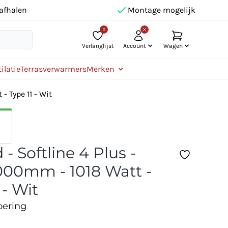
afhalen
Montage mogelijk
0
Verlanglijst
Account
Wagen
ilatie
Terrasverwarmers
Merken
- Type 11 - Wit
- Softline 4 Plus -
00mm - 1018 Watt -
 - Wit
oering