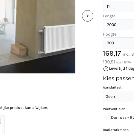
Lengte:
Hoogte:
169,17
incl.
139,81
excl. BTW
Levertijd 1 da
Kies passe
Aansluitset
Geen
elijke product kan afwijken.
Voetventielen
Danfoss - RLV
Radiatorkranen