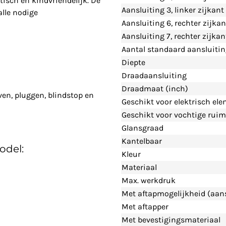
tisch en kindvriendelijk. De
Aansluiting 3, linker zijkan
alle nodige
Aansluiting 6, rechter zijka
Aansluiting 7, rechter zijka
Aantal standaard aansluiti
Diepte
Draadaansluiting
Draadmaat (inch)
ven, pluggen, blindstop en
Geschikt voor elektrisch el
Geschikt voor vochtige ruim
Glansgraad
Kantelbaar
odel:
Kleur
Materiaal
Max. werkdruk
Met aftapmogelijkheid (aans
Met aftapper
Met bevestigingsmateriaal