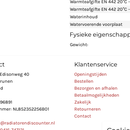
Warmteafgifte EN 442 20°C 
Warmteafgifte EN 442 20°C -
Waterinhoud
Watervoerende voorplaat
Fysieke eigenschap
Gewicht:
ct
Klantenservice
Edisonweg 40
Openingstijden
Drunen
Bestellen
nd
Bezorgen en afhalen
Betaalmogelijkheden
896891
Zakelijk
mer: NL852352256B01
Retourneren
Contact
o@radiatorendiscounter.nl
0416-747121