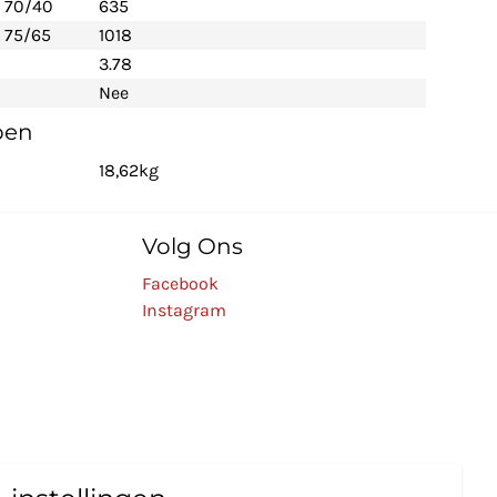
- 70/40
635
 75/65
1018
3.78
Nee
pen
18,62kg
Volg Ons
Facebook
Instagram