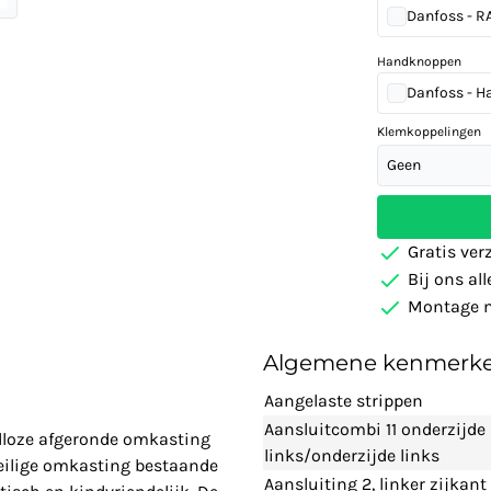
Danfoss - RA-
Handknoppen
Danfoss - H
Klemkoppelingen
Geen
Gratis ver
Bij ons al
Montage m
Algemene kenmerk
Aangelaste strippen
Aansluitcombi 11 onderzijde
adloze afgeronde omkasting
links/onderzijde links
eilige omkasting bestaande
Aansluiting 2, linker zijkant