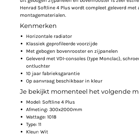
uit gebogen zijpanelen en bovenrooster is zeer esthe
Henrad Softline 4 Plus wordt compleet geleverd met 
montagematerialen.
Kenmerken
Horizontale radiator
Klassiek geprofileerde voorzijde
Met gebogen bovenrooster en zijpanelen
Geleverd met VDI-consoles (type Monclac), schroe
ontluchter
10 jaar fabrieksgarantie
Op aanvraag beschikbaar in kleur
Je bekijkt momenteel het volgende m
Model: Softline 4 Plus
Afmeting: 300x2000mm
Wattage: 1018
Type: 11
Kleur: Wit