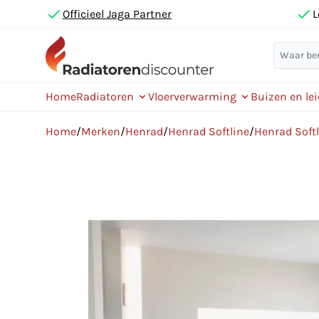
Officieel Jaga Partner
L
Home
Radiatoren
Vloerverwarming
Buizen en le
Home
/
Merken
/
Henrad
/
Henrad Softline
/
Henrad Softl