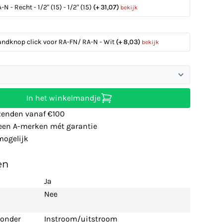
N - Recht - 1/2" (15) - 1/2" (15)
(+ 31,07)
bekijk
andknop click voor RA-FN/ RA-N - Wit
(+ 8,03)
bekijk
In het winkelmandje
zenden vanaf €100
leen A-merken mét garantie
ogelijk
en
Ja
Nee
 onder
Instroom/uitstroom