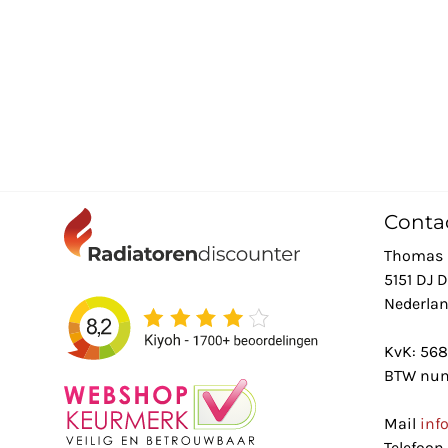
Conta
Thomas 
5151 DJ 
Nederla
KvK: 56
BTW num
Mail
inf
Telefoon