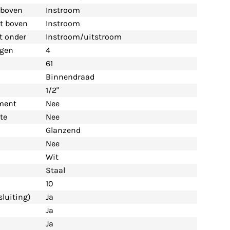
t boven
Instroom
nt boven
Instroom
nt onder
Instroom/uitstroom
ngen
4
61
Binnendraad
1/2"
ement
Nee
te
Nee
Glanzend
Nee
Wit
Staal
10
luiting)
Ja
Ja
Ja