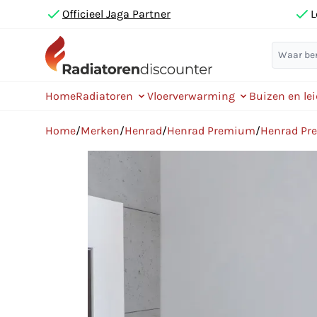
Officieel Jaga Partner
L
Home
Radiatoren
Vloerverwarming
Buizen en le
Home
/
Merken
/
Henrad
/
Henrad Premium
/
Henrad Pr