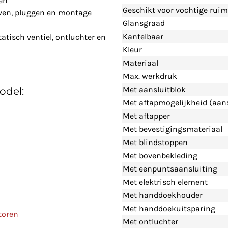
en
Geschikt voor vochtige ruim
even, pluggen en montage
Glansgraad
Kantelbaar
tisch ventiel, ontluchter en
Kleur
Materiaal
Max. werkdruk
Met aansluitblok
odel:
Met aftapmogelijkheid (aans
Met aftapper
Met bevestigingsmateriaal
Met blindstoppen
Met bovenbekleding
Met eenpuntsaansluiting
Met elektrisch element
Met handdoekhouder
Met handdoekuitsparing
toren
Met ontluchter