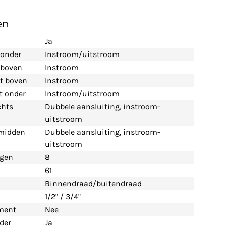
en
Ja
 onder
Instroom/uitstroom
t boven
Instroom
nt boven
Instroom
nt onder
Instroom/uitstroom
chts
Dubbele aansluiting, instroom-
uitstroom
 midden
Dubbele aansluiting, instroom-
uitstroom
ngen
8
61
Binnendraad/buitendraad
1/2" / 3/4"
ement
Nee
der
Ja