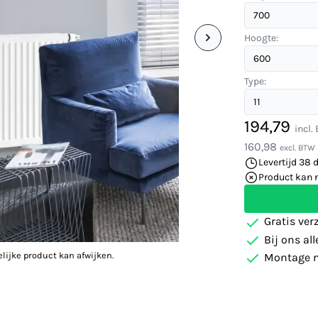
Hoogte:
Type:
194,79
incl.
160,98
excl. BTW
Levertijd 38 
Product kan 
Gratis ver
Bij ons al
elijke product kan afwijken.
Montage m