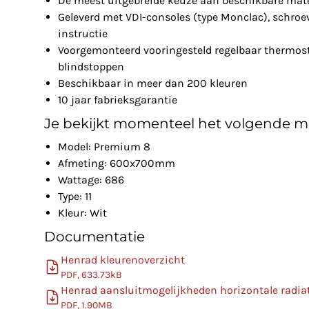
De meest uitgebreide keuze aan beschikbare mat
Geleverd met VDI-consoles (type Monclac), schro
instructie
Voorgemonteerd vooringesteld regelbaar thermosta
blindstoppen
Beschikbaar in meer dan 200 kleuren
10 jaar fabrieksgarantie
Je bekijkt momenteel het volgende m
Model: Premium 8
Afmeting: 600x700mm
Wattage: 686
Type: 11
Kleur: Wit
Documentatie
Henrad kleurenoverzicht
PDF, 633.73kB
Henrad aansluitmogelijkheden horizontale radia
PDF, 1.90MB