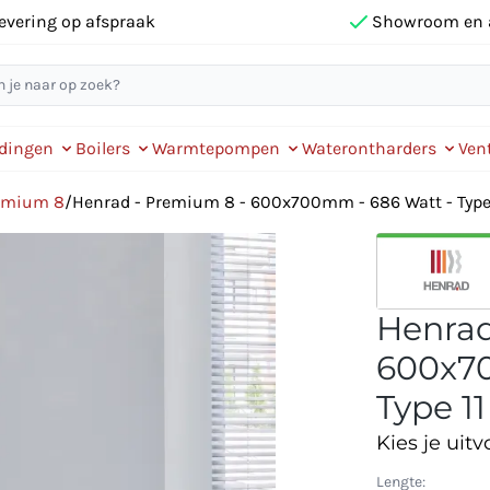
evering op afspraak
Showroom en 
idingen
Boilers
Warmtepompen
Waterontharders
Vent
emium 8
/
Henrad - Premium 8 - 600x700mm - 686 Watt - Type 
Henrad
600x70
Type 11
Kies je uitv
Lengte: