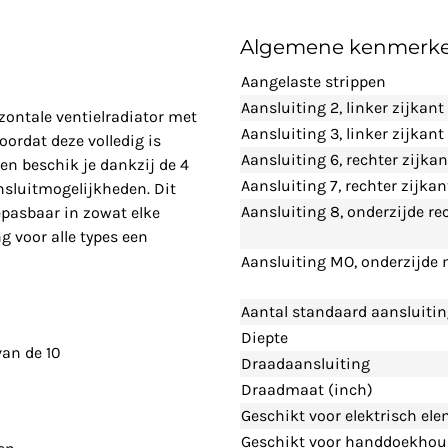
Algemene kenmerk
Aangelaste strippen
Aansluiting 2, linker zijkant
ontale ventielradiator met
Aansluiting 3, linker zijkan
ordat deze volledig is
Aansluiting 6, rechter zijka
en beschik je dankzij de 4
Aansluiting 7, rechter zijka
nsluitmogelijkheden. Dit
Aansluiting 8, onderzijde re
pasbaar in zowat elke
g voor alle types een
Aansluiting MO, onderzijde
Aantal standaard aansluiti
Diepte
van de 10
Draadaansluiting
Draadmaat (inch)
Geschikt voor elektrisch el
Geschikt voor handdoekhou