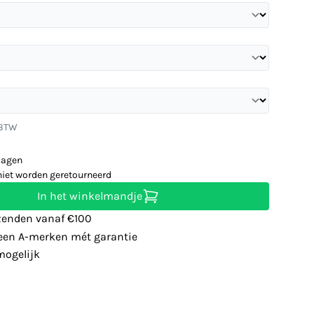
 BTW
dagen
niet worden geretourneerd
In het winkelmandje
zenden vanaf €100
leen A-merken mét garantie
ogelijk