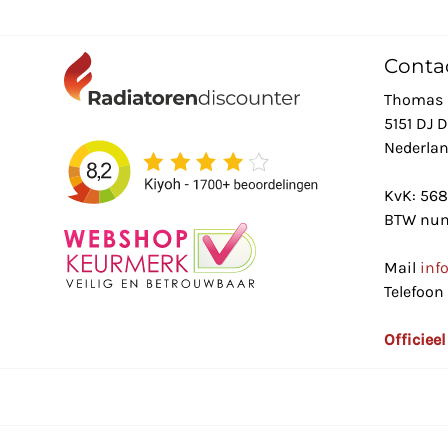
Conta
Thomas 
5151 DJ 
Nederla
KvK: 56
BTW num
Mail
inf
Telefoon
Officiee