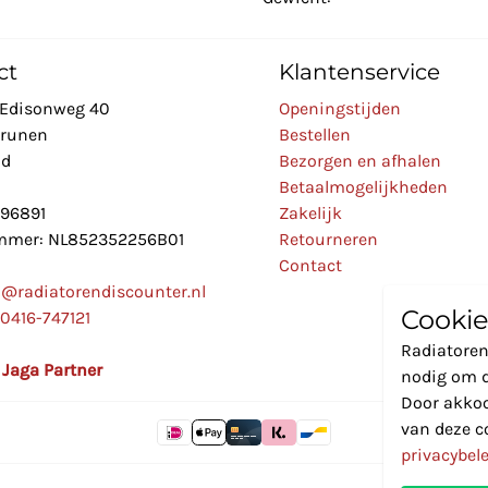
ct
Klantenservice
Edisonweg 40
Openingstijden
Drunen
Bestellen
nd
Bezorgen en afhalen
Betaalmogelijkheden
896891
Zakelijk
mer: NL852352256B01
Retourneren
Contact
o@radiatorendiscounter.nl
Cookie
0416-747121
Radiatoren
l Jaga Partner
nodig om d
Door akkoo
van deze c
privacybel