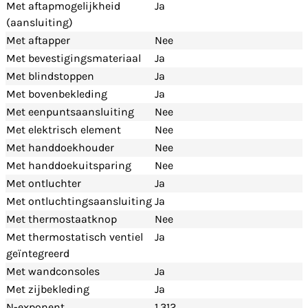
Met aftapmogelijkheid
Ja
(aansluiting)
Met aftapper
Nee
Met bevestigingsmateriaal
Ja
Met blindstoppen
Ja
Met bovenbekleding
Ja
Met eenpuntsaansluiting
Nee
Met elektrisch element
Nee
Met handdoekhouder
Nee
Met handdoekuitsparing
Nee
Met ontluchter
Ja
Met ontluchtingsaansluiting
Ja
Met thermostaatknop
Nee
Met thermostatisch ventiel
Ja
geïntegreerd
Met wandconsoles
Ja
Met zijbekleding
Ja
N-exponent
1.312