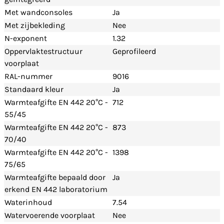
Met wandconsoles
Ja
Met zijbekleding
Nee
N-exponent
1.32
Oppervlaktestructuur
Geprofileerd
voorplaat
RAL-nummer
9016
Standaard kleur
Ja
Warmteafgifte EN 442 20°C -
712
55/45
Warmteafgifte EN 442 20°C -
873
70/40
Warmteafgifte EN 442 20°C -
1398
75/65
Warmteafgifte bepaald door
Ja
erkend EN 442 laboratorium
Waterinhoud
7.54
Watervoerende voorplaat
Nee