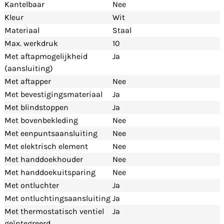
Kantelbaar
Nee
Kleur
Wit
Materiaal
Staal
Max. werkdruk
10
Met aftapmogelijkheid
Ja
(aansluiting)
Met aftapper
Nee
Met bevestigingsmateriaal
Ja
Met blindstoppen
Ja
Met bovenbekleding
Nee
Met eenpuntsaansluiting
Nee
Met elektrisch element
Nee
Met handdoekhouder
Nee
Met handdoekuitsparing
Nee
Met ontluchter
Ja
Met ontluchtingsaansluiting
Ja
Met thermostatisch ventiel
Ja
geïntegreerd