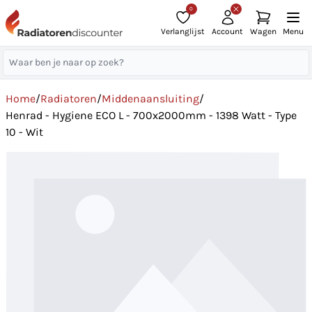
0
Verlanglijst
Account
Wagen
Menu
Home
/
Radiatoren
/
Middenaansluiting
/
Henrad - Hygiene ECO L - 700x2000mm - 1398 Watt - Type
10 - Wit