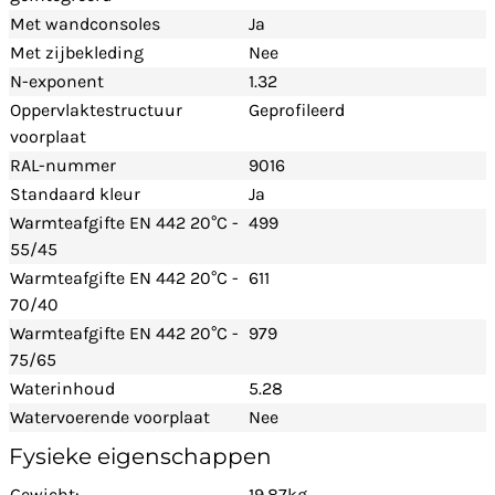
Met wandconsoles
Ja
Met zijbekleding
Nee
N-exponent
1.32
Oppervlaktestructuur
Geprofileerd
voorplaat
RAL-nummer
9016
Standaard kleur
Ja
Warmteafgifte EN 442 20°C -
499
55/45
Warmteafgifte EN 442 20°C -
611
70/40
Warmteafgifte EN 442 20°C -
979
75/65
Waterinhoud
5.28
Watervoerende voorplaat
Nee
Fysieke eigenschappen
Gewicht:
19,87kg