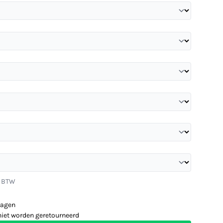
. BTW
dagen
niet worden geretourneerd