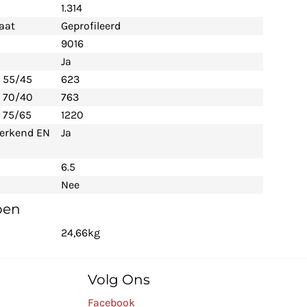
1.314
aat
Geprofileerd
9016
Ja
- 55/45
623
- 70/40
763
 75/65
1220
 erkend EN
Ja
6.5
Nee
pen
24,66kg
Volg Ons
Facebook