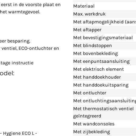
eerst in de voorste plaat en
Materiaal
n het warmtegevoel.
Max. werkdruk
Met aftapmogelijkheid (aans
Met aftapper
Met bevestigingsmateriaal
eer besparing.
Met blindstoppen
ventiel, ECO-ontluchter en
Met bovenbekleding
Met eenpuntsaansluiting
tage instructie
Met elektrisch element
odel:
Met handdoekhouder
Met handdoekuitsparing
Met ontluchter
Met ontluchtingsaansluitin
Met thermostatisch ventiel
geïntegreerd
Met wandconsoles
Met zijbekleding
- Hygiene ECO L -