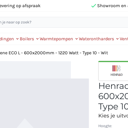
evering op afspraak
Showroom en 
idingen
Boilers
Warmtepompen
Waterontharders
Vent
ene ECO L - 600x2000mm - 1220 Watt - Type 10 - Wit
Henrad
600x20
Type 10
Kies je uitv
Hoogte: