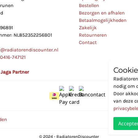
Drunen
Bestellen
nd
Bezorgen en afhalen
Betaalmogelijkheden
896891
Zakelijk
mer: NL852352256B01
Retourneren
Contact
o@radiatorendiscounter.nl
0416-747121
Cookie
l Jaga Partner
Radiatoren
nodig om d
Door akkoo
van deze c
privacybel
den
Accepte
© 2024 - RadiatorenDiscounter