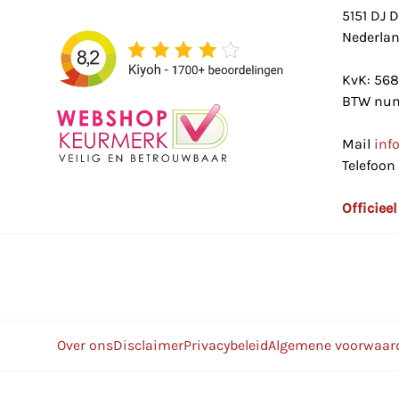
5151 DJ 
Nederla
KvK: 56
BTW num
Mail
inf
Telefoon
Officiee
Over ons
Disclaimer
Privacybeleid
Algemene voorwaar