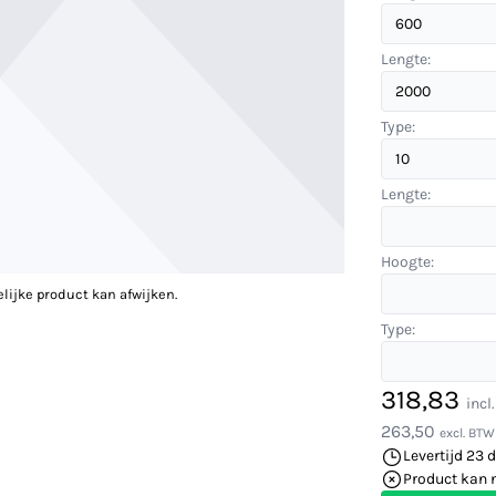
Lengte:
Type:
Lengte:
Hoogte:
elijke product kan afwijken.
Type:
318,83
incl
263,50
excl. BTW
Levertijd 23 
Product kan 