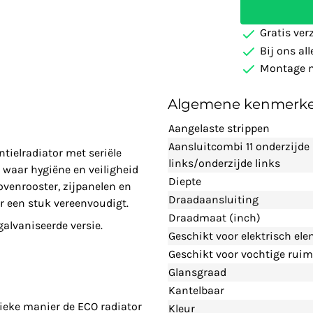
Gratis ver
Bij ons al
Montage m
Algemene kenmerk
Aangelaste strippen
Aansluitcombi 11 onderzijde
tielradiator met seriële
links/onderzijde links
waar hygiëne en veiligheid
Diepte
ovenrooster, zijpanelen en
Draadaansluiting
r een stuk vereenvoudigt.
Draadmaat (inch)
lvaniseerde versie.
Geschikt voor elektrisch el
Geschikt voor vochtige ruim
Glansgraad
Kantelbaar
ieke manier de ECO radiator
Kleur