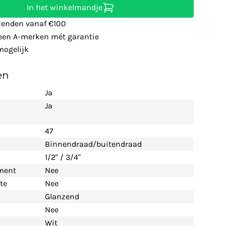
In het winkelmandje
zenden vanaf €100
leen A-merken mét garantie
ogelijk
en
Ja
Ja
47
Binnendraad/buitendraad
1/2" / 3/4"
ement
Nee
te
Nee
Glanzend
Nee
Wit