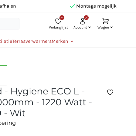
afhalen
Montage mogelijk
0
Verlanglijst
Account
Wagen
ilatie
Terrasverwarmers
Merken
 - Hygiene ECO L -
00mm - 1220 Watt -
 - Wit
oering