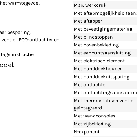
n het warmtegevoel.
Max. werkdruk
Met aftapmogelijkheid (aans
Met aftapper
Met bevestigingsmateriaal
eer besparing.
Met blindstoppen
ventiel, ECO-ontluchter en
Met bovenbekleding
Met eenpuntsaansluiting
tage instructie
Met elektrisch element
odel:
Met handdoekhouder
Met handdoekuitsparing
Met ontluchter
Met ontluchtingsaansluitin
Met thermostatisch ventiel
geïntegreerd
Met wandconsoles
Met zijbekleding
N-exponent