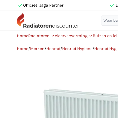
Officieel Jaga Partner
L
Home
Radiatoren
Vloerverwarming
Buizen en le
Home
/
Merken
/
Henrad
/
Henrad Hygiene
/
Henrad Hygi