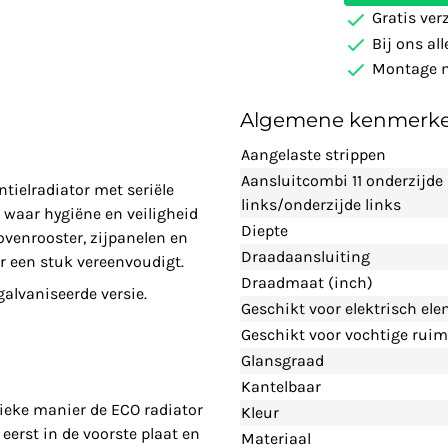
Gratis ver
Bij ons al
Montage m
Algemene kenmerk
Aangelaste strippen
Aansluitcombi 11 onderzijde
tielradiator met seriële
links/onderzijde links
waar hygiëne en veiligheid
Diepte
ovenrooster, zijpanelen en
Draadaansluiting
r een stuk vereenvoudigt.
Draadmaat (inch)
lvaniseerde versie.
Geschikt voor elektrisch el
Geschikt voor vochtige ruim
Glansgraad
Kantelbaar
ieke manier de ECO radiator
Kleur
eerst in de voorste plaat en
Materiaal