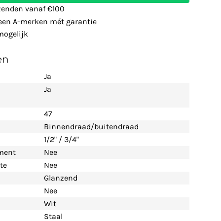
zenden vanaf €100
leen A-merken mét garantie
ogelijk
en
Ja
Ja
47
Binnendraad/buitendraad
1/2" / 3/4"
ement
Nee
te
Nee
Glanzend
Nee
Wit
Staal