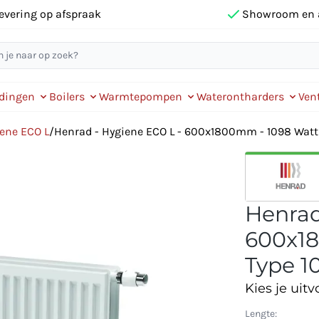
evering op afspraak
Showroom en 
idingen
Boilers
Warmtepompen
Waterontharders
Vent
ene ECO L
/
Henrad - Hygiene ECO L - 600x1800mm - 1098 Watt -
Henrad
600x18
Type 10
Kies je uitv
Lengte: