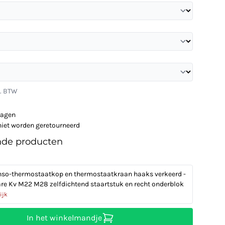
l. BTW
dagen
niet worden geretourneerd
nde producten
so-thermostaatkop en thermostaatkraan haaks verkeerd -
are Kv M22 M28 zelfdichtend staartstuk en recht onderblok
ijk
In het winkelmandje