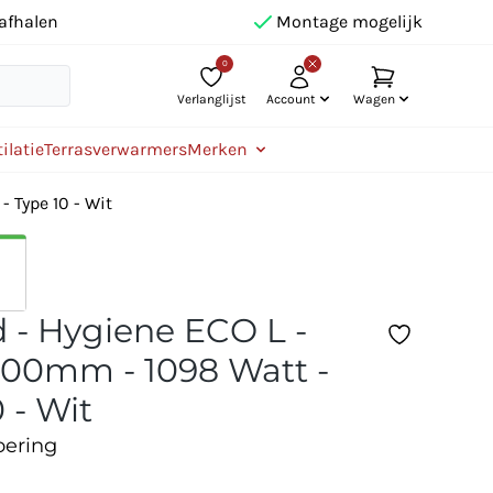
afhalen
Montage mogelijk
0
Verlanglijst
Account
Wagen
ilatie
Terrasverwarmers
Merken
 Type 10 - Wit
 - Hygiene ECO L -
00mm - 1098 Watt -
 - Wit
oering