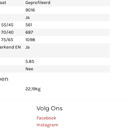
aat
Geprofileerd
9016
Ja
- 55/45
561
- 70/40
687
 75/65
1098
 erkend EN
Ja
5.85
Nee
pen
22,19kg
Volg Ons
Facebook
Instagram