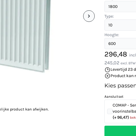
Type:
Hoogte:
296,48
inc
245,02
excl. BTW
Levertijd 23 
Product kan 
Kies passe
Aansluitset
COMAP - Sen
elijke product kan afwijken.
voorinstelb
(+ 96,47)
bek