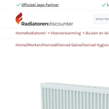
Officieel Jaga Partner
L
Home
Radiatoren
Vloerverwarming
Buizen en le
Home
/
Merken
/
Henrad
/
Henrad Galva
/
Henrad Hygien