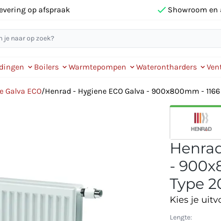
evering op afspraak
Showroom en 
idingen
Boilers
Warmtepompen
Waterontharders
Vent
e Galva ECO
/
Henrad - Hygiene ECO Galva - 900x800mm - 1166 W
Henrad
- 900x
Type 2
Kies je uitv
Lengte: