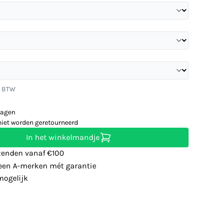
. BTW
dagen
niet worden geretourneerd
In het winkelmandje
zenden vanaf €100
leen A-merken mét garantie
ogelijk