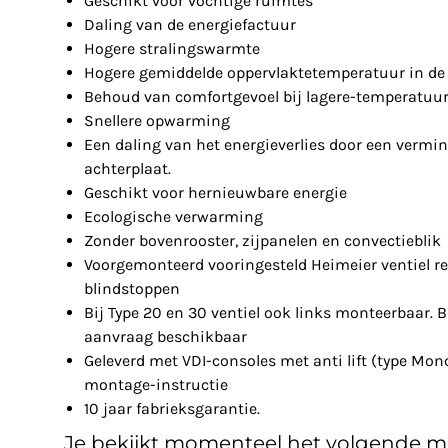
Geschikt voor vochtige ruimtes
Daling van de energiefactuur
Hogere stralingswarmte
Hogere gemiddelde oppervlaktetemperatuur in de 
Behoud van comfortgevoel bij lagere-temperatuu
Snellere opwarming
Een daling van het energieverlies door een vermin
achterplaat.
Geschikt voor hernieuwbare energie
Ecologische verwarming
Zonder bovenrooster, zijpanelen en convectieblik
Voorgemonteerd vooringesteld Heimeier ventiel re
blindstoppen
Bij Type 20 en 30 ventiel ook links monteerbaar. Bi
aanvraag beschikbaar
Geleverd met VDI-consoles met anti lift (type Mon
montage-instructie
10 jaar fabrieksgarantie.
Je bekijkt momenteel het volgende m