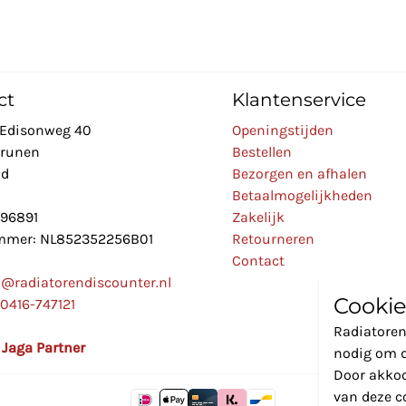
ct
Klantenservice
Edisonweg 40
Openingstijden
Drunen
Bestellen
nd
Bezorgen en afhalen
Betaalmogelijkheden
896891
Zakelijk
mer: NL852352256B01
Retourneren
Contact
o@radiatorendiscounter.nl
Cookie
0416-747121
Radiatoren
l Jaga Partner
nodig om d
Door akkoo
van deze c