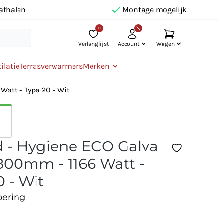
afhalen
Montage mogelijk
0
Verlanglijst
Account
Wagen
ilatie
Terrasverwarmers
Merken
att - Type 20 - Wit
 - Hygiene ECO Galva
800mm - 1166 Watt -
0 - Wit
oering