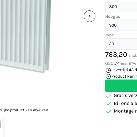
Hoogte:
Type:
763,20
incl
630,74
excl. BTW
Levertijd 43 
Product kan 
Gratis ver
Bij ons al
elijke product kan afwijken.
Montage m