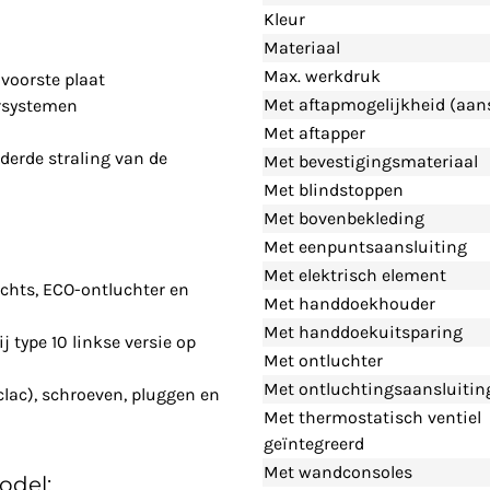
Kleur
Materiaal
Max. werkdruk
voorste plaat
Met aftapmogelijkheid (aans
rsystemen
Met aftapper
derde straling van de
Met bevestigingsmateriaal
Met blindstoppen
Met bovenbekleding
Met eenpuntsaansluiting
Met elektrisch element
chts, ECO-ontluchter en
Met handdoekhouder
Met handdoekuitsparing
j type 10 linkse versie op
Met ontluchter
Met ontluchtingsaansluitin
clac), schroeven, pluggen en
Met thermostatisch ventiel
geïntegreerd
Met wandconsoles
odel: