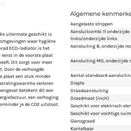
Algemene kenmerk
Aangelaste strippen
Aansluitcombi 11 onderzijde
ie uitermate geschikt is
links/onderzijde links
r omgevingen waar hygiëne
Aansluiting 8, onderzijde re
nrad ECO-radiator is het
eerst in de voorste plaat
Aansluiting MO, onderzijde
eft. Dit zorgt voor meer
t. Door de verhoogde
Aantal standaard aansluiti
e plaat een stuk minder
Diepte
 stralingswarmte verloren
mengevat betekent dit een
Draadaansluiting
nergiefactuur, een verhoging
Draadmaat (inch)
erminder je de CO2 uitstoot.
Geschikt voor elektrisch el
Geschikt voor vochtige ruim
Glansgraad
Kantelbaar