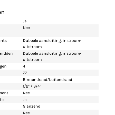
en
Ja
Nee
chts
Dubbele aansluiting, instroom-
uitstroom
 midden
Dubbele aansluiting, instroom-
uitstroom
ngen
4
77
Binnendraad/buitendraad
1/2" / 3/4"
ement
Nee
te
Ja
Glanzend
Nee