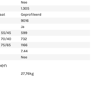
Nee
1.305
aat
Geprofileerd
9016
Ja
- 55/45
599
- 70/40
732
 75/65
1166
7.44
Nee
pen
27,76kg