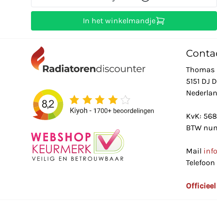
In het winkelmandje
Conta
Thomas 
5151 DJ 
Nederla
KvK: 56
BTW num
Mail
inf
Telefoon
Officiee