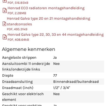
PDF, 516.85kB
Henrad ECO radiatoren montagehandleiding
PDF, 2.28MB
Henrad Galva type 20 en 21 montagehandleiding
standconsoles
PDF, 495.31kB
Henrad Galva type 22, 30, 33 en 44 montagehandleiding
PDF, 408.64kB
Algemene kenmerken
Aangelaste strippen
Ja
Aansluitcombi 11 onderzijde
Nee
links/onderzijde links
Diepte
77
Draadaansluiting
Binnendraad/buitendraad
Draadmaat (inch)
1/2" / 3/4"
Geschikt voor elektrisch
Nee
element
Geschikt voor vochtige
Ja