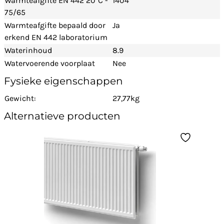
Warmteafgifte EN 442 20°C -
1404
75/65
Warmteafgifte bepaald door
Ja
erkend EN 442 laboratorium
Waterinhoud
8.9
Watervoerende voorplaat
Nee
Fysieke eigenschappen
Gewicht:
27,77kg
Alternatieve producten