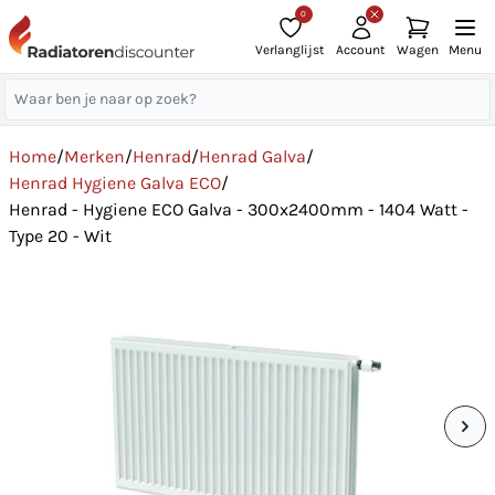
0
Verlanglijst
Account
Wagen
Menu
Home
/
Merken
/
Henrad
/
Henrad Galva
/
Henrad Hygiene Galva ECO
/
Henrad - Hygiene ECO Galva - 300x2400mm - 1404 Watt -
Type 20 - Wit