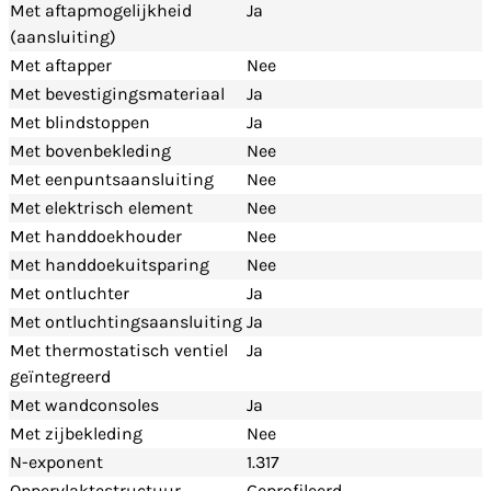
Met aftapmogelijkheid
Ja
(aansluiting)
Met aftapper
Nee
Met bevestigingsmateriaal
Ja
Met blindstoppen
Ja
Met bovenbekleding
Nee
Met eenpuntsaansluiting
Nee
Met elektrisch element
Nee
Met handdoekhouder
Nee
Met handdoekuitsparing
Nee
Met ontluchter
Ja
Met ontluchtingsaansluiting
Ja
Met thermostatisch ventiel
Ja
geïntegreerd
Met wandconsoles
Ja
Met zijbekleding
Nee
N-exponent
1.317
Oppervlaktestructuur
Geprofileerd