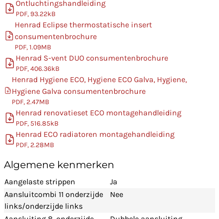
Ontluchtingshandleiding
PDF, 93.22kB
Henrad Eclipse thermostatische insert
consumentenbrochure
PDF, 1.09MB
Henrad S-vent DUO consumentenbrochure
PDF, 406.36kB
Henrad Hygiene ECO, Hygiene ECO Galva, Hygiene,
Hygiene Galva consumentenbrochure
PDF, 2.47MB
Henrad renovatieset ECO montagehandleiding
PDF, 516.85kB
Henrad ECO radiatoren montagehandleiding
PDF, 2.28MB
Algemene kenmerken
Aangelaste strippen
Ja
Aansluitcombi 11 onderzijde
Nee
links/onderzijde links
Aansluiting 8, onderzijde
Dubbele aansluiting,