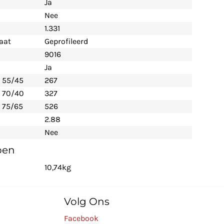
Ja
Nee
1.331
aat
Geprofileerd
9016
Ja
- 55/45
267
- 70/40
327
 75/65
526
2.88
Nee
pen
10,74kg
Volg Ons
Facebook