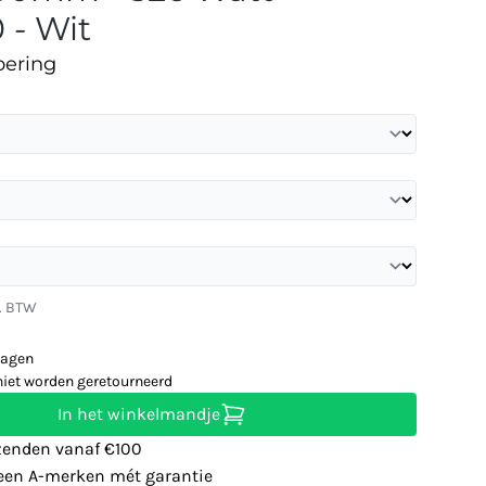
 - Wit
oering
l. BTW
dagen
niet worden geretourneerd
In het winkelmandje
zenden vanaf €100
leen A-merken mét garantie