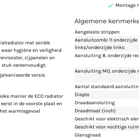
Montage m
Algemene kenmerk
Aangelaste strippen
Aansluitcombi 11 onderzijde
elradiator met seriële
links/onderzijde links
waar hygiëne en veiligheid
Aansluiting 8, onderzijde re
enrooster, zijpanelen en
 stuk vereenvoudigt.
Aansluiting MO, onderzijde
lvaniseerde versie.
Aantal standaard aansluiti
Diepte
ieke manier de ECO radiator
Draadaansluiting
eerst in de voorste plaat en
Draadmaat (inch)
n het warmtegevoel
Geschikt voor elektrisch el
Geschikt voor vochtige ruim
Glansgraad