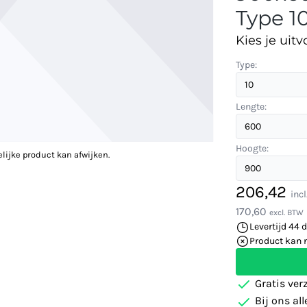
Type 10
Kies je uitv
Type:
Lengte:
Hoogte:
elijke product kan afwijken.
206,42
inc
170,60
excl. BTW
Levertijd 44 
Product kan 
Gratis ver
Bij ons al