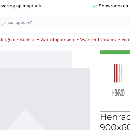
evering op afspraak
Showroom en 
idingen
Boilers
Warmtepompen
Waterontharders
Vent
Henrad
900x60