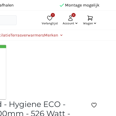
afhalen
Montage mogelijk
0
Verlanglijst
Account
Wagen
ilatie
Terrasverwarmers
Merken
 - Hygiene ECO -
0mm - 526 Watt -