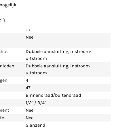
ogelijk
en
Ja
Nee
chts
Dubbele aansluiting, instroom-
uitstroom
 midden
Dubbele aansluiting, instroom-
uitstroom
ngen
4
47
Binnendraad/buitendraad
1/2" / 3/4"
ement
Nee
te
Nee
Glanzend