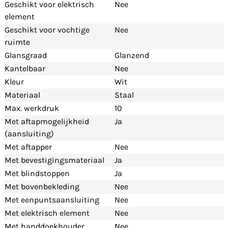
Geschikt voor elektrisch
Nee
element
Geschikt voor vochtige
Nee
ruimte
Glansgraad
Glanzend
Kantelbaar
Nee
Kleur
Wit
Materiaal
Staal
Max. werkdruk
10
Met aftapmogelijkheid
Ja
(aansluiting)
Met aftapper
Nee
Met bevestigingsmateriaal
Ja
Met blindstoppen
Ja
Met bovenbekleding
Nee
Met eenpuntsaansluiting
Nee
Met elektrisch element
Nee
Met handdoekhouder
Nee